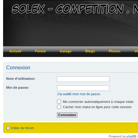
Accueil
Forum
Garage
Blogs
Photos
Vi
Connexion
Nom d’utilisateur:
Mot de passe:
J’ai oublié mon mot de passe
Me connecter automatiquement à chaque visite
Cacher mon statut en ligne pour cette session
Index du forum
Powered by
phpBB