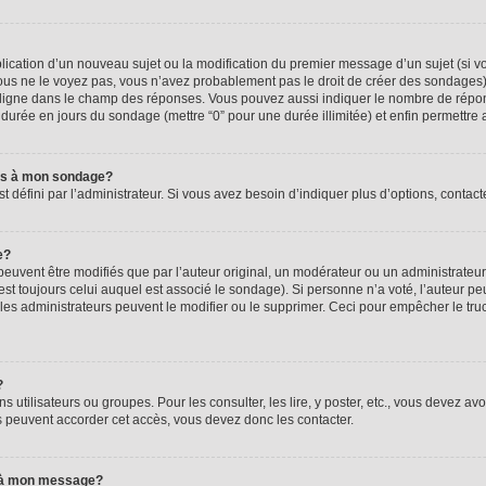
ublication d’un nouveau sujet ou la modification du premier message d’un sujet (si v
ous ne le voyez pas, vous n’avez probablement pas le droit de créer des sondages).
 ligne dans le champ des réponses. Vous pouvez aussi indiquer le nombre de réponse
 la durée en jours du sondage (mettre “0” pour une durée illimitée) et enfin permettre a
ons à mon sondage?
éfini par l’administrateur. Si vous avez besoin d’indiquer plus d’options, contacte
e?
ent être modifiés que par l’auteur original, un modérateur ou un administrateur.
st toujours celui auquel est associé le sondage). Si personne n’a voté, l’auteur pe
les administrateurs peuvent le modifier ou le supprimer. Ceci pour empêcher le tru
?
s utilisateurs ou groupes. Pour les consulter, les lire, y poster, etc., vous devez av
 peuvent accorder cet accès, vous devez donc les contacter.
rs à mon message?