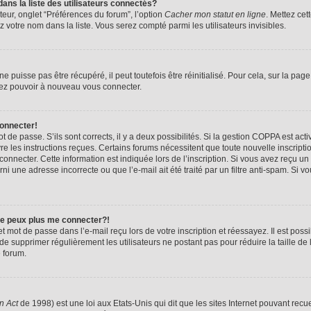
s la liste des utilisateurs connectés?
teur, onglet “Préférences du forum”, l’option
Cacher mon statut en ligne
. Mettez cet
 votre nom dans la liste. Vous serez compté parmi les utilisateurs invisibles.
puisse pas être récupéré, il peut toutefois être réinitialisé. Pour cela, sur la pag
riez pouvoir à nouveau vous connecter.
connecter!
ot de passe. S’ils sont corrects, il y a deux possibilités. Si la gestion COPPA est ac
ivre les instructions reçues. Certains forums nécessitent que toute nouvelle inscrip
onnecter. Cette information est indiquée lors de l’inscription. Si vous avez reçu un 
ni une adresse incorrecte ou que l’e-mail ait été traité par un filtre anti-spam. Si v
 ne peux plus me connecter?!
 mot de passe dans l’e-mail reçu lors de votre inscription et réessayez. Il est poss
t de supprimer régulièrement les utilisateurs ne postant pas pour réduire la taille de
e forum.
n Act
de 1998) est une loi aux Etats-Unis qui dit que les sites Internet pouvant rec