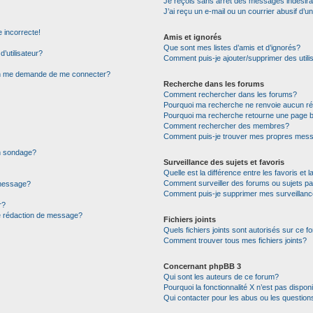
Je reçois sans arrêt des messages indésira
J’ai reçu un e-mail ou un courrier abusif d’un
e incorrecte!
Amis et ignorés
Que sont mes listes d’amis et d’ignorés?
’utilisateur?
Comment puis-je ajouter/supprimer des utilis
 on me demande de me connecter?
Recherche dans les forums
Comment rechercher dans les forums?
Pourquoi ma recherche ne renvoie aucun ré
Pourquoi ma recherche retourne une page b
Comment rechercher des membres?
Comment puis-je trouver mes propres mess
on sondage?
Surveillance des sujets et favoris
Quelle est la différence entre les favoris et l
Comment surveiller des forums ou sujets par
 message?
Comment puis-je supprimer mes surveillanc
r?
de rédaction de message?
Fichiers joints
Quels fichiers joints sont autorisés sur ce f
Comment trouver tous mes fichiers joints?
Concernant phpBB 3
Qui sont les auteurs de ce forum?
Pourquoi la fonctionnalité X n’est pas dispon
Qui contacter pour les abus ou les question