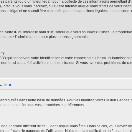
es parents (ou d’un tuteur légal) pour la collecte de ces informations permettant d’
, lorsque vous vous inscrivez, ou au site Internet auquel vous tentez de vous insc
nseil légal et ne saurait être contactée pour des questions légales de toute sorte,
banni votre IP ou interdit le nom d’utilisateur que vous souhaitez utiliser. Le propriét
Contactez l’administrateur pour plus de renseignements.
m”?
3 qui conservent votre identification et votre connexion au forum. Ils fournissent a
 non-lu, si cela a été activé par l’administrateur. Si vous avez des problèmes de 
sateur
 enregistrés dans notre base de données. Pour les modifier, visitez le lien
Panneau d
ettra de modifier tous vos paramètres et préférences.
n fuseau horaire différent de celui dans lequel vous êtes. Dans ce cas, vous devez m
y, etc.) dans le panneau de l’utilisateur. Notez que la modification du fuseau hora