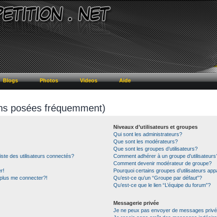
Blogs
Photos
Videos
Aide
ons posées fréquemment)
Niveaux d’utilisateurs et groupes
Qui sont les administrateurs?
Que sont les modérateurs?
Que sont les groupes d’utilisateurs?
te des utilisateurs connectés?
Comment adhérer à un groupe d’utilisateurs
Comment devenir modérateur de groupe?
r!
Pourquoi certains groupes d’utilisateurs app
 plus me connecter?!
Qu’est-ce qu’un “Groupe par défaut”?
Qu’est-ce que le lien “L’équipe du forum”?
Messagerie privée
Je ne peux pas envoyer de messages privé