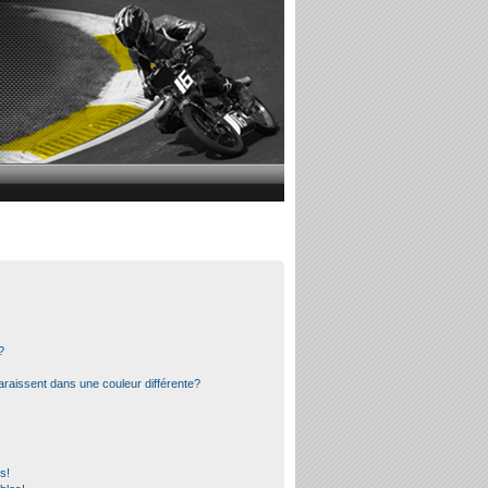
?
araissent dans une couleur différente?
s!