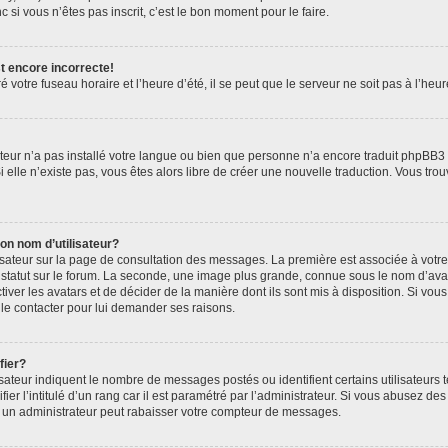
 si vous n’êtes pas inscrit, c’est le bon moment pour le faire.
t encore incorrecte!
 votre fuseau horaire et l’heure d’été, il se peut que le serveur ne soit pas à l’heu
rateur n’a pas installé votre langue ou bien que personne n’a encore traduit phpB
Si elle n’existe pas, vous êtes alors libre de créer une nouvelle traduction. Vous tro
n nom d’utilisateur?
lisateur sur la page de consultation des messages. La première est associée à votr
statut sur le forum. La seconde, une image plus grande, connue sous le nom d’ava
ctiver les avatars et de décider de la manière dont ils sont mis à disposition. Si vous
 le contacter pour lui demander ses raisons.
fier?
sateur indiquent le nombre de messages postés ou identifient certains utilisateurs 
er l’intitulé d’un rang car il est paramétré par l’administrateur. Si vous abusez d
 un administrateur peut rabaisser votre compteur de messages.