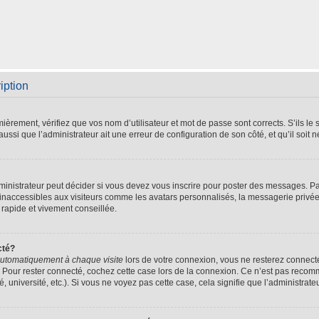
iption
èrement, vérifiez que vos nom d’utilisateur et mot de passe sont corrects. S’ils le so
ussi que l’administrateur ait une erreur de configuration de son côté, et qu’il soit n
nistrateur peut décider si vous devez vous inscrire pour poster des messages. Par 
 inaccessibles aux visiteurs comme les avatars personnalisés, la messagerie privée
t rapide et vivement conseillée.
cté?
utomatiquement à chaque visite
lors de votre connexion, vous ne resterez connec
 Pour rester connecté, cochez cette case lors de la connexion. Ce n’est pas recomm
 université, etc.). Si vous ne voyez pas cette case, cela signifie que l’administrateu