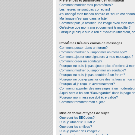
Préférences et paramètres de l’utilisateur
Comment modifier mes paramètres?
Les heures ne sont pas correctes!
J’ai changé mon fuseau horaire et l’heure est encor
Ma langue n’est pas dans la liste!
Comment puis-je afficher une image avec mon nom d
Qu’est-ce que mon rang et comment le modifier?
Lorsque je clique sur le lien
e-mail
d’un utilisateur,
Problèmes liés aux envois de messages
Comment poster dans un forum?
Comment modifier ou supprimer un message?
Comment ajouter une signature à mes messages?
Comment créer un sondage?
Pourquoi ne puis-je pas ajouter plus d’options à m
Comment modifier ou supprimer un sondage?
Pourquoi ne puis-je pas accéder à un forum?
Pourquoi ne puis-je pas joindre des fichiers à mon
Pourquoi ai-je reçu un avertissement?
Comment rapporter des messages à un modérateu
A quoi sert le bouton “Sauvegarder” dans la page 
Pourquoi mon message doit être validé?
Comment remonter mon sujet?
Mise en forme et types de sujet
Que sont les BBCodes?
Puis-je utiliser le HTML?
Que sont les smileys?
Puis-je publier des images?