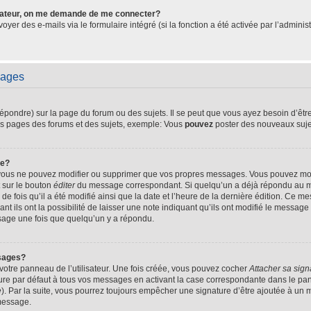
isateur, on me demande de me connecter?
voyer des e-mails via le formulaire intégré (si la fonction a été activée par l’admin
sages
ondre) sur la page du forum ou des sujets. Il se peut que vous ayez besoin d’être
es pages des forums et des sujets, exemple: Vous
pouvez
poster des nouveaux suje
ge?
, vous ne pouvez modifier ou supprimer que vos propres messages. Vous pouvez mo
t sur le bouton
éditer
du message correspondant. Si quelqu’un a déjà répondu au mes
de fois qu’il a été modifié ainsi que la date et l’heure de la dernière édition. Ce
 ils ont la possibilité de laisser une note indiquant qu’ils ont modifié le message d
sage une fois que quelqu’un y a répondu.
sages?
otre panneau de l’utilisateur. Une fois créée, vous pouvez cocher
Attacher sa sign
re par défaut à tous vos messages en activant la case correspondante dans le pann
e
). Par la suite, vous pourrez toujours empêcher une signature d’être ajoutée à u
message.