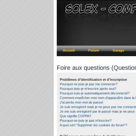
Accueil
Forum
Garage
Foire aux questions (Questi
Problèmes d’identification et d’inscription
Pourquoi ne puis-je pas me connecter?
Pourquoi dois-je m’inscrire après tout?
Pourquoi suis-je automatiquement déconnecté?
Comment empêcher mon nom d’apparaître dans la lis
J’ai perdu mon mot de passe!
Je suis enregistré mais je ne peux pas me connecte
Je me suis enregistré par le passé mais je ne peux
Que signifie COPPA?
Pourquoi ne puis-je pas m’inscrire?
A quoi sert “Supprimer les cookies du forum”?