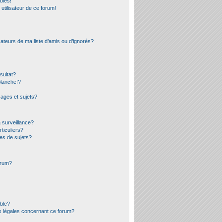
bles!
 utilisateur de ce forum!
ateurs de ma liste d’amis ou d’ignorés?
sultat?
lanche!?
ages et sujets?
a surveillance?
ticuliers?
es de sujets?
orum?
ible?
s légales concernant ce forum?