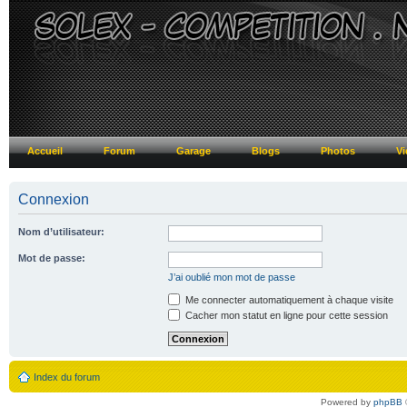
Accueil
Forum
Garage
Blogs
Photos
Vi
Connexion
Nom d’utilisateur:
Mot de passe:
J’ai oublié mon mot de passe
Me connecter automatiquement à chaque visite
Cacher mon statut en ligne pour cette session
Index du forum
Powered by
phpBB