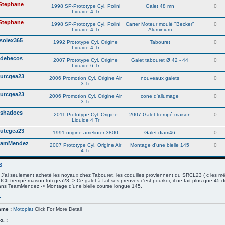
Stephane
1998 SP-Prototype Cyl. Polini
Galet 48 mn
0
Liquide 4 Tr
Stephane
1998 SP-Prototype Cyl. Polini
Carter Moteur moulé "Becker"
0
Liquide 4 Tr
Aluminium
solex365
1992 Prototype Cyl. Origine
Tabouret
0
Liquide 4 Tr
debecos
2007 Prototype Cyl. Origine
Galet tabouret Ø 42 - 44
0
Liquide 6 Tr
tutcgea23
2006 Promotion Cyl. Origine Air
nouveaux galets
0
3 Tr
tutcgea23
2006 Promotion Cyl. Origine Air
cone d'allumage
0
3 Tr
shadocs
2011 Prototype Cyl. Origine
2007 Galet trempé maison
0
Liquide 4 Tr
tutcgea23
1991 origine ameliorer 3800
Galet diam46
0
eamMendez
2007 Prototype Cyl. Origine Air
Montage d'une bielle 145
0
4 Tr
S
 J'ai seulement acheté les noyaux chez Tabouret, les coquilles proviennent du SRCL23 ( c les m
6 trempé maison tutcgea23 -> Ce galet à fait ses preuves c'est pourkoi, il ne fait plus que 45 de 
ans TeamMendez -> Montage d'une bielle course longue 145.
T
ame :
Motoplat
Click For More Detail
. :