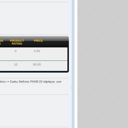
SE
PRODUCT
PRICE
G
RATING
0
0.00
10
90.00
docs -> Carbu Dell'orto PHVB 22 eliptique, une