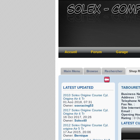
Accueil
Forum
Garage
Main Menu
Browse
Rechercher
Shop R
LATEST UPDATED
TABOURE
Business N
2010 Solex Origine Course Cyl.
Address :
TA
Origine Air 4 Tr
Telephone N
01 Aoû 2018, 07:31
Fax No. :
Owner:
soxracing53
Site Internet
2017 Solex Origine Course Cyl.
Email :
Origine Air 4 Tr
Opening Hou
16 Oct 2017, 20:26
Rating :
0 Ou
Owner:
Solex40
LATEST CU
2012 Solex Origine Course Cyl.
origine Air 5 Tr
17 Avr 2015, 20:06
Owner:
Bernique