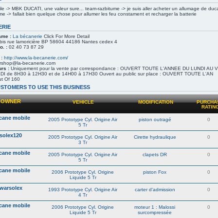
le -> MBK DUCATI, une valeur sure... team-razbitume -> je suis aller acheter un allumage de duca
e -> fallait bien quelque chose pour allumer les feu constament et recharger la batterie
ERIE
ame :
La bécanerie
Click For More Detail
bis rue lamoricière BP 58604 44186 Nantes cedex 4
o. :
02 40 73 87 29
 :
http://www.la-becanerie.com/
rshop@la-becanerie.com
rs :
Uniquement pour la vente par correspondance : OUVERT TOUTE L'ANNEE DU LUNDI AU 
I de 8H30 à 12H30 et de 14H00 à 17H30 Ouvert au public sur place : OUVERT TOUTE L'AN
t Of 160
STOMERS TO USE THIS BUSINESS
OWNER
VEHICLE
MODIFICATION
PURCHA
RATIN
cane mobile
2005 Prototype Cyl. Origine Air
piston outragé
0
5 Tr
solex120
2005 Prototype Cyl. Origine Air
Cirette hydraulique
0
3 Tr
cane mobile
2005 Prototype Cyl. Origine Air
clapets DR
0
5 Tr
cane mobile
2006 Prototype Cyl. Origine
piston Fox
0
Liquide 5 Tr
warsolex
1993 Prototype Cyl. Origine Air
carter d'admission
0
4 Tr
cane mobile
2006 Prototype Cyl. Origine
moteur 1 : Malossi
0
Liquide 5 Tr
surcompressée