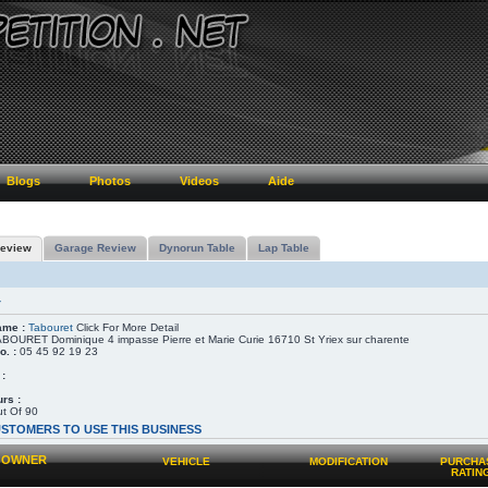
Blogs
Photos
Videos
Aide
eview
Garage Review
Dynorun Table
Lap Table
T
ame :
Tabouret
Click For More Detail
BOURET Dominique 4 impasse Pierre et Marie Curie 16710 St Yriex sur charente
o. :
05 45 92 19 23
 :
rs :
t Of 90
STOMERS TO USE THIS BUSINESS
OWNER
VEHICLE
MODIFICATION
PURCHA
RATIN