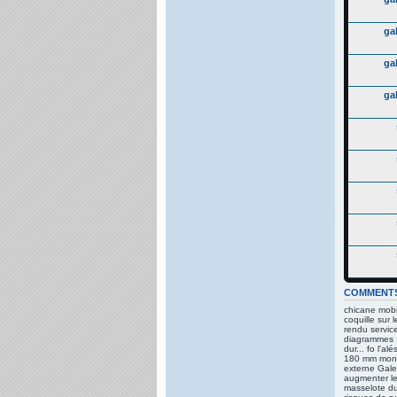
ga
ga
ga
COMMENT
chicane mobil
coquille sur 
rendu service
diagrammes :
dur... fo l'a
180 mm monté
externe Galet
augmenter le
masselote du 