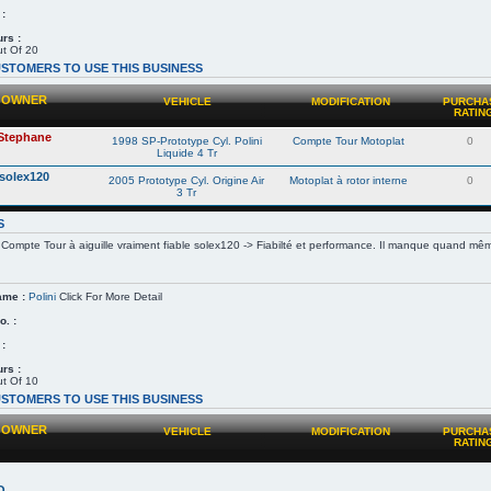
 :
rs :
t Of 20
STOMERS TO USE THIS BUSINESS
OWNER
VEHICLE
MODIFICATION
PURCHA
RATIN
Stephane
1998 SP-Prototype Cyl. Polini
Compte Tour Motoplat
0
Liquide 4 Tr
solex120
2005 Prototype Cyl. Origine Air
Motoplat à rotor interne
0
3 Tr
S
Compte Tour à aiguille vraiment fiable solex120 -> Fiabilté et performance. Il manque quand même
ame :
Polini
Click For More Detail
. :
 :
rs :
t Of 10
STOMERS TO USE THIS BUSINESS
OWNER
VEHICLE
MODIFICATION
PURCHA
RATIN
O