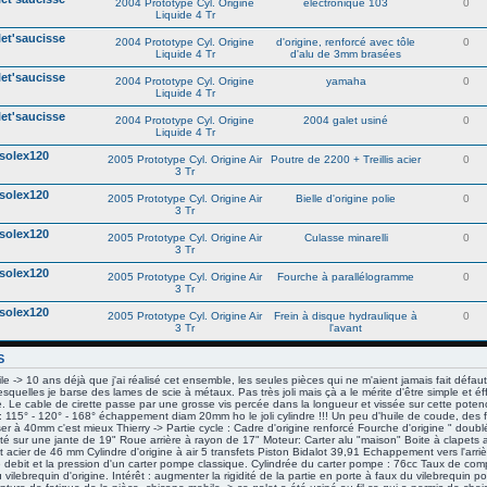
2004 Prototype Cyl. Origine
electronique 103
0
Liquide 4 Tr
let'saucisse
2004 Prototype Cyl. Origine
d'origine, renforcé avec tôle
0
Liquide 4 Tr
d'alu de 3mm brasées
let'saucisse
2004 Prototype Cyl. Origine
yamaha
0
Liquide 4 Tr
let'saucisse
2004 Prototype Cyl. Origine
2004 galet usiné
0
Liquide 4 Tr
solex120
2005 Prototype Cyl. Origine Air
Poutre de 2200 + Treillis acier
0
3 Tr
solex120
2005 Prototype Cyl. Origine Air
Bielle d'origine polie
0
3 Tr
solex120
2005 Prototype Cyl. Origine Air
Culasse minarelli
0
3 Tr
solex120
2005 Prototype Cyl. Origine Air
Fourche à parallélogramme
0
3 Tr
solex120
2005 Prototype Cyl. Origine Air
Frein à disque hydraulique à
0
3 Tr
l'avant
S
e -> 10 ans déjà que j'ai réalisé cet ensemble, les seules pièces qui ne m'aient jamais fait défau
lesquelles je barse des lames de scie à métaux. Pas très joli mais çà a le mérite d'être simple et éf
. Le cable de cirette passe par une grosse vis percée dans la longueur et vissée sur cette potence
 115° - 120° - 168° échappement diam 20mm ho le joli cylindre !!! Un peu d'huile de coude, des f
léser à 40mm c'est mieux Thierry -> Partie cycle : Cadre d'origine renforcé Fourche d'origine " dou
 sur une jante de 19" Roue arrière à rayon de 17" Moteur: Carter alu "maison" Boite à clapets al
 acier de 46 mm Cylindre d'origine à air 5 transfets Piston Bidalot 39,91 Echappement vers l'arri
 debit et la pression d'un carter pompe classique. Cylindrée du carter pompe : 76cc Taux de comp
vilebrequin d'origine. Intérêt : augmenter la rigidité de la partie en porte à faux du vilebrequin p