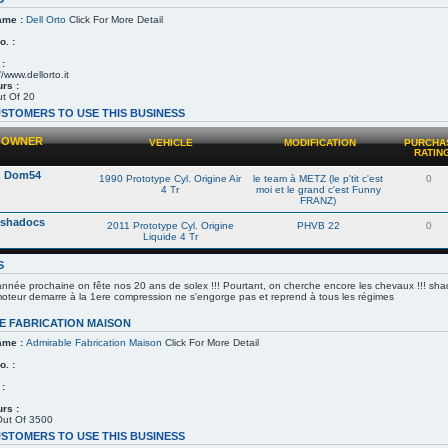
ame :
Dell Orto
Click For More Detail
. :
 :
//www.dellorto.it
rs :
t Of 20
STOMERS TO USE THIS BUSINESS
OWNER
VEHICLE
MODIFICATION
PURCHA
RATIN
Dom54
1990 Prototype Cyl. Origine Air
le team à METZ (le p'tit c'est
0
4 Tr
moi et le grand c'est Funny
FRANZ)
shadocs
2011 Prototype Cyl. Origine
PHVB 22
0
Liquide 4 Tr
S
nnée prochaine on fête nos 20 ans de solex !!! Pourtant, on cherche encore les chevaux !!! sha
 moteur demarre à la 1ere compression ne s'engorge pas et reprend à tous les régimes
E FABRICATION MAISON
ame :
Admirable Fabrication Maison
Click For More Detail
. :
 :
rs :
Out Of 3500
STOMERS TO USE THIS BUSINESS