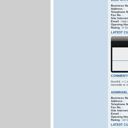
Business N
Address :
Telephone No
Fax No. :
Site Internet
Email :
http:
Opening Hou
Rating :
0 Ou
LATEST CU
COMMENT
Dom54 -> L'a
merveille le
ADMIRABL
Business N
Address :
Telephone No
Fax No. :
Site Internet
Email :
Opening Hou
Rating :
10 
LATEST CU