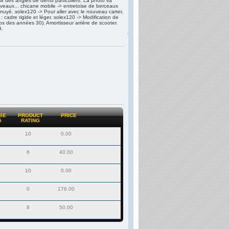
sir des angles de dents particuliers. La photo va
nouveaux... chicane mobile -> entretoise de berceaux
nnuyé. solex120 -> Pour aller avec le nouveau carter,
: cadre rigide et léger. solex120 -> Modification de
s des années 30). Amortisseur arrière de scooter.
G.
SE
PRODUCT
PRICE
G
RATING
10
0.00
6
40.00
10
0.00
0
176.00
8
50.00