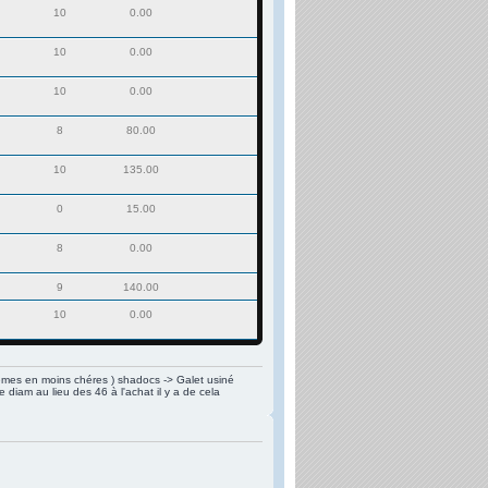
10
0.00
10
0.00
10
0.00
8
80.00
10
135.00
0
15.00
8
0.00
9
140.00
10
0.00
êmes en moins chéres ) shadocs -> Galet usiné
diam au lieu des 46 à l'achat il y a de cela