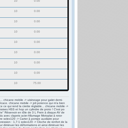
10
0.00
10
0.00
10
0.00
10
0.00
10
0.00
10
0.00
10
0.00
10
0.00
10
75.00
t... chicane mobile -> uisineage pour galet demi-
ficace. chicane mobile -> joli potence qui m'a bien
 ce qui rend la cirette réglable... chicane mobile ->
raises HSS et hop un cylindre de proto ! C'est po
blée" Réservoir en tôle de 3 L Frein à disque AV de
u avec clapets acier Allumage Motoplat à rotor
ère solex120 -> Carter à pompe auxilaire pour
ression : 1,7:1 solex120 -> Cloche de renfort de la
our diminuer les déformations et ainsi diminuer les