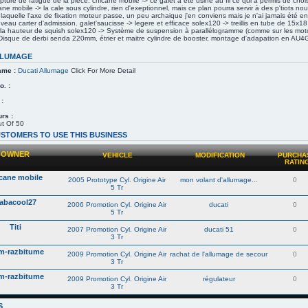
pture de fatigue de la pièce. chicane mobile -> ce galet a été usiné au fil ce qui a permis de choi
cane mobile -> la cale sous cylindre, rien d'exeptionnel, mais ce plan pourra servir à des p'tiots 
aquelle l'axe de fixation moteur passe, un peu archaique j'en conviens mais je n'ai jamais été e
uveau carter d'admission. galet'saucisse -> legere et efficace solex120 -> treillis en tube de 15x18 
e la hauteur de squish solex120 -> Système de suspension à parallélogramme (comme sur les moto
Disque de derbi senda 220mm, étrier et maitre cylindre de booster, montage d'adapation en AU4
LLUMAGE
ame :
Ducati Allumage
Click For More Detail
. :
 :
rs :
t Of 50
STOMERS TO USE THIS BUSINESS
OWNER
VEHICLE
MODIFICATION
PURCHA
RATIN
cane mobile
2005 Prototype Cyl. Origine Air
mon volant d'allumage...
0
5 Tr
abacool27
2006 Promotion Cyl. Origine Air
ducati
0
5 Tr
Titi
2007 Promotion Cyl. Origine Air
ducati 51
0
3 Tr
m-razbitume
2009 Promotion Cyl. Origine Air
rachat de l'allumage de secour
0
3 Tr
m-razbitume
2009 Promotion Cyl. Origine Air
régulateur
0
3 Tr
S