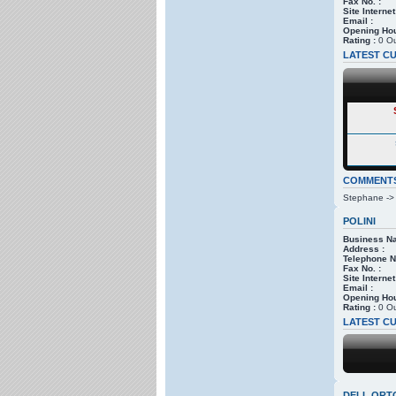
Fax No. :
Site Internet
Email :
Opening Hou
Rating :
0 Ou
LATEST CU
COMMENT
Stephane -> 
POLINI
Business N
Address :
Telephone No
Fax No. :
Site Internet
Email :
Opening Hou
Rating :
0 Ou
LATEST CU
DELL ORT