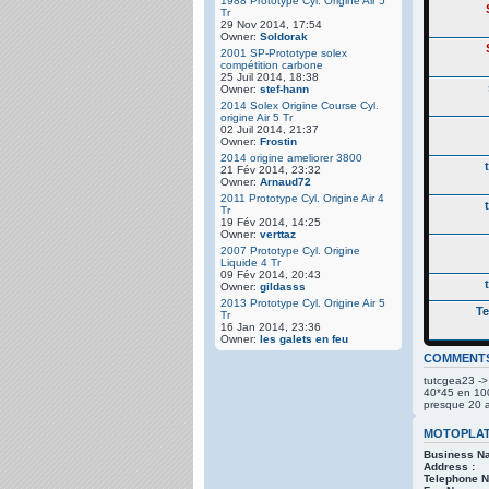
1988 Prototype Cyl. Origine Air 5
Tr
29 Nov 2014, 17:54
Owner:
Soldorak
2001 SP-Prototype solex
compétition carbone
25 Juil 2014, 18:38
Owner:
stef-hann
2014 Solex Origine Course Cyl.
origine Air 5 Tr
02 Juil 2014, 21:37
Owner:
Frostin
2014 origine ameliorer 3800
21 Fév 2014, 23:32
Owner:
Arnaud72
2011 Prototype Cyl. Origine Air 4
Tr
19 Fév 2014, 14:25
Owner:
verttaz
2007 Prototype Cyl. Origine
Liquide 4 Tr
09 Fév 2014, 20:43
Owner:
gildasss
2013 Prototype Cyl. Origine Air 5
T
Tr
16 Jan 2014, 23:36
Owner:
les galets en feu
COMMENT
tutcgea23 ->
40*45 en 100C
presque 20 
MOTOPLA
Business N
Address :
Telephone No