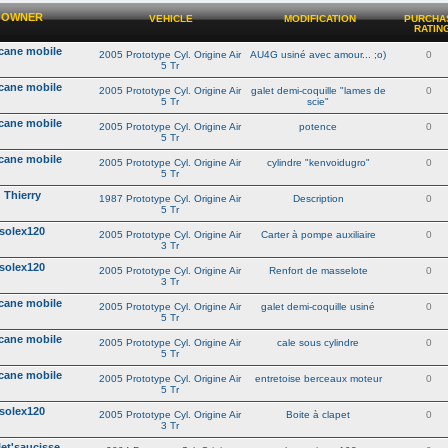
OWNER
VEHICLE
MODIFICATION
PURCHA
RATIN
cane mobile
2005 Prototype Cyl. Origine Air
AU4G usiné avec amour... ;o)
0
5 Tr
cane mobile
2005 Prototype Cyl. Origine Air
galet demi-coquille "lames de
0
5 Tr
scie"
cane mobile
2005 Prototype Cyl. Origine Air
potence
0
5 Tr
cane mobile
2005 Prototype Cyl. Origine Air
cylindre "kenvoidugro"
0
5 Tr
Thierry
1987 Prototype Cyl. Origine Air
Description
0
5 Tr
solex120
2005 Prototype Cyl. Origine Air
Carter à pompe auxiliaire
0
3 Tr
solex120
2005 Prototype Cyl. Origine Air
Renfort de masselote
0
3 Tr
cane mobile
2005 Prototype Cyl. Origine Air
galet demi-coquille usiné
0
5 Tr
cane mobile
2005 Prototype Cyl. Origine Air
cale sous cylindre
0
5 Tr
cane mobile
2005 Prototype Cyl. Origine Air
entretoise berceaux moteur
0
5 Tr
solex120
2005 Prototype Cyl. Origine Air
Boite à clapet
0
3 Tr
let'saucisse