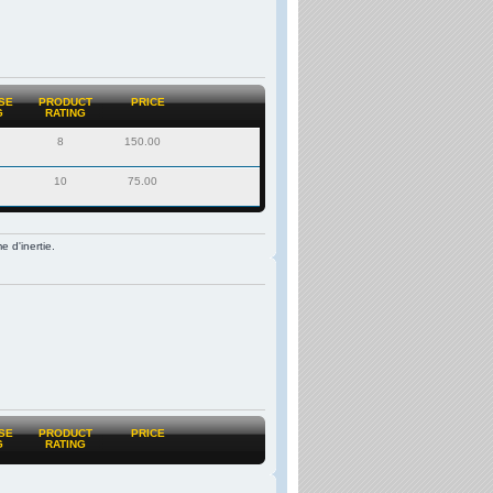
SE
PRODUCT
PRICE
G
RATING
8
150.00
10
75.00
 d'inertie.
SE
PRODUCT
PRICE
G
RATING