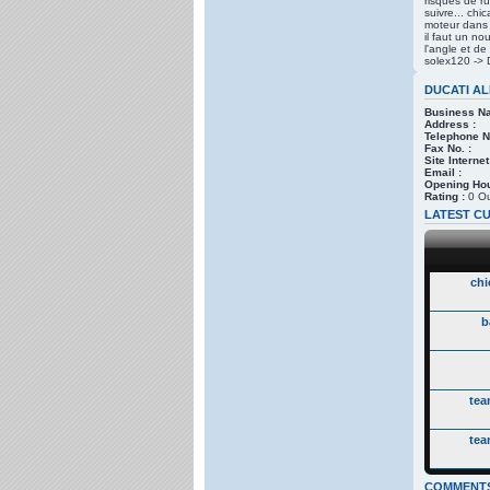
risques de ru
suivre... chi
moteur dans l
il faut un no
l'angle et d
solex120 -> 
DUCATI A
Business N
Address :
Telephone No
Fax No. :
Site Internet
Email :
Opening Hou
Rating :
0 Ou
LATEST CU
chi
b
tea
tea
COMMENT