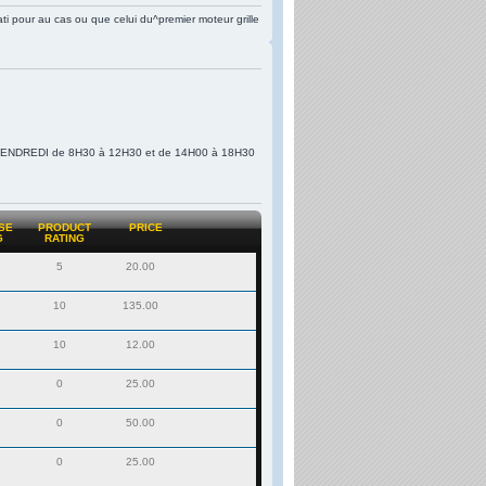
ti pour au cas ou que celui du^premier moteur grille
VENDREDI de 8H30 à 12H30 et de 14H00 à 18H30
SE
PRODUCT
PRICE
G
RATING
5
20.00
10
135.00
10
12.00
0
25.00
0
50.00
0
25.00