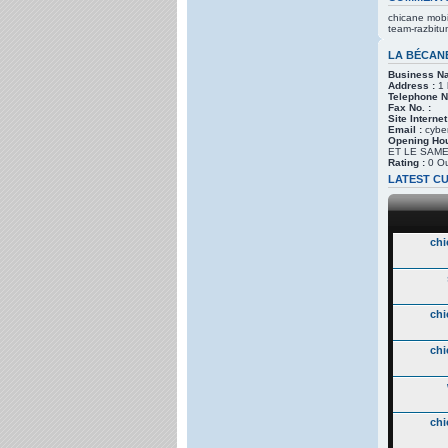
chicane mobi
team-razbitum
LA BÉCAN
Business N
Address :
1 
Telephone N
Fax No. :
Site Internet
Email :
cybe
Opening Hou
ET LE SAMED
Rating :
0 Ou
LATEST CU
chi
chi
chi
chi