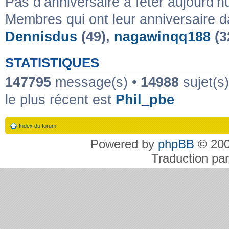
Pas d’anniversaire à fêter aujourd’h
Membres qui ont leur anniversaire d
Dennisdus
(49),
nagawinqq188
(3
STATISTIQUES
147795
message(s) •
14988
sujet(s
le plus récent est
Phil_pbe
Index du forum
Powered by
phpBB
© 200
Traduction pa