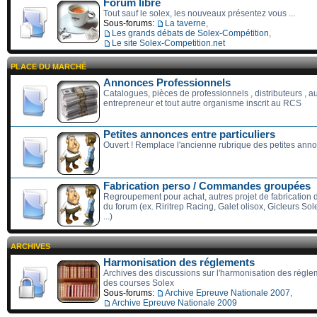
Forum libre
Tout sauf le solex, les nouveaux présentez vous ...
Sous-forums:
La taverne
,
Les grands débats de Solex-Compétition
,
Le site Solex-Competition.net
PLACE DU MARCHÉ
Annonces Professionnels
Catalogues, pièces de professionnels , distributeurs , a
entrepreneur et tout autre organisme inscrit au RCS
Petites annonces entre particuliers
Ouvert ! Remplace l'ancienne rubrique des petites ann
Fabrication perso / Commandes groupées
Regroupement pour achat, autres projet de fabricatio
du forum (ex. Riritrep Racing, Galet olisox, Gicleurs S
...)
ARCHIVES
Harmonisation des réglements
Archives des discussions sur l'harmonisation des régle
des courses Solex
Sous-forums:
Archive Epreuve Nationale 2007
,
Archive Epreuve Nationale 2009