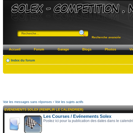
Recherche avancée
Accueil
Forum
Garage
Blogs
Photos
Vi
Index du forum
Voir les messages sans réponses
•
Voir les sujets actifs
EVENEMENTS SOLEX (REMPLIR LE CALENDRIER)
Les Courses / Evénements Solex
Postez ici pour la publication des dates dans le calendr