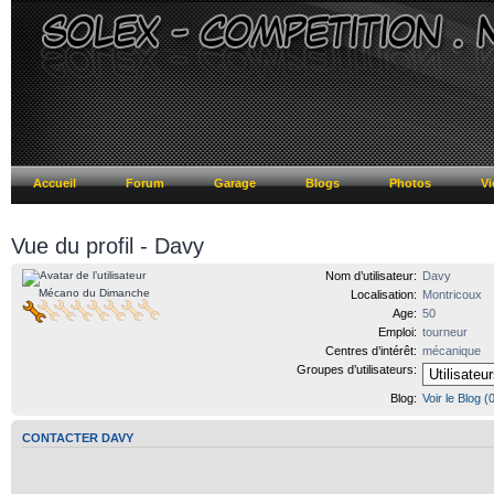
Accueil
Forum
Garage
Blogs
Photos
Vi
Vue du profil - Davy
Nom d’utilisateur:
Davy
Mécano du Dimanche
Localisation:
Montricoux
Age:
50
Emploi:
tourneur
Centres d’intérêt:
mécanique
Groupes d’utilisateurs:
Blog:
Voir le Blog (
CONTACTER DAVY