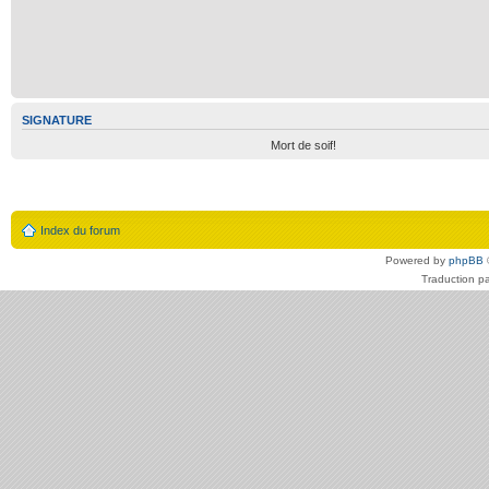
SIGNATURE
Mort de soif!
Index du forum
Powered by
phpBB
Traduction p