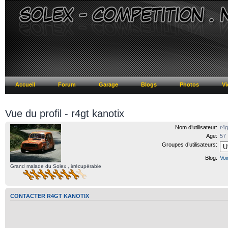
Accueil
Forum
Garage
Blogs
Photos
Vi
Vue du profil - r4gt kanotix
Nom d’utilisateur:
r4g
Age:
57
Groupes d’utilisateurs:
Blog:
Voi
Grand malade du Solex , irrécupérable
CONTACTER R4GT KANOTIX