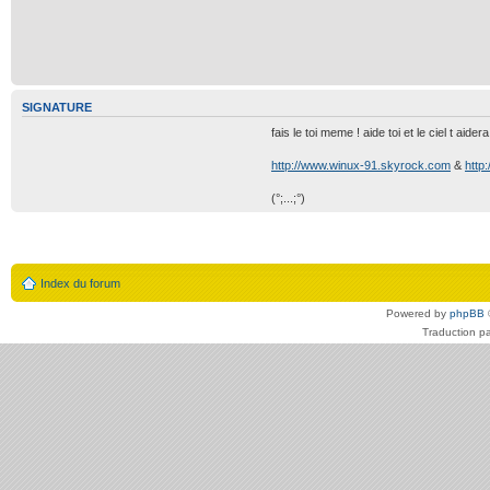
SIGNATURE
fais le toi meme ! aide toi et le ciel t aidera 
http://www.winux-91.skyrock.com
&
http
(°;...;°)
Index du forum
Powered by
phpBB
Traduction p