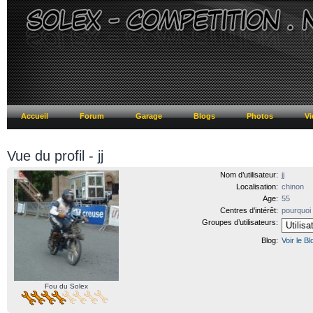
Accueil
Forum
Garage
Blogs
Photos
Vi
Vue du profil - jj
Nom d’utilisateur:
jj
Localisation:
chinon
Age:
55
Centres d’intérêt:
pourquoi
Groupes d’utilisateurs:
Blog:
Voir le Bl
Fou du Solex