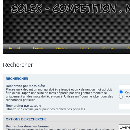
Accueil
Forum
Garage
Blogs
Photos
Vi
Rechercher
RECHERCHER
Recherche par mots-clés:
Placez un
+
devant un mot qui doit être trouvé et un
-
devant un mot qui doit
Rech
être exclu. Tapez une suite de mots séparés par des
|
entre crochets si
uniquement un des mots doit être trouvé. Utilisez un * comme joker pour des
Rech
recherches partielles.
Rechercher par auteur:
Utilisez un * comme joker pour des recherches partielles.
OPTIONS DE RECHERCHE
Rechercher dans les forums:
Choisissez le forum ou les forums dans le(s)quel(s) vous souhaitez effectuer