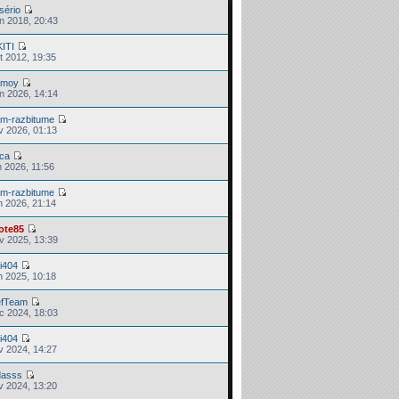
sério
in 2018, 20:43
KITI
t 2012, 19:35
moy
in 2026, 14:14
am-razbitume
v 2026, 01:13
nca
n 2026, 11:56
am-razbitume
n 2026, 21:14
lote85
v 2025, 13:39
i404
n 2025, 10:18
efTeam
c 2024, 18:03
i404
v 2024, 14:27
ldasss
v 2024, 13:20