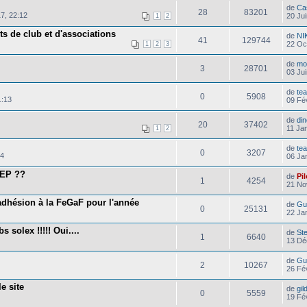
de
Ca
28
83201
7, 22:12
20 Ju
1
2
ts de club et d'associations
de
NI
41
129744
22 Oc
1
2
3
de
mo
3
28701
03 Ju
de
te
0
5908
1:13
09 Fé
de
di
20
37402
11 Ja
1
2
de
te
0
3207
14
06 Ja
LEP ??
de
Pi
1
4254
21 No
dhésion à la FeGaF pour l'année
de
Gu
0
25131
22 Ja
 solex !!!!! Oui....
de
St
1
6640
13 Dé
de
Gu
2
10267
26 Fé
e site
de
gi
0
5559
19 Fé