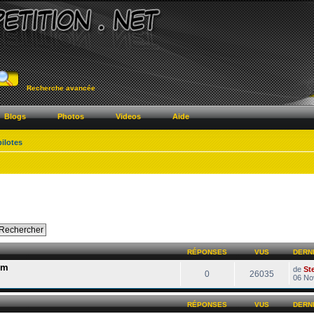
Recherche avancée
Blogs
Photos
Videos
Aide
pilotes
RÉPONSES
VUS
DERN
um
de
St
0
26035
06 No
RÉPONSES
VUS
DERN