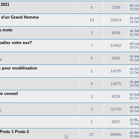
 2021
de
Lor
0
7208
15 No
ge d'un Grand Homme
de
so
13
20674
13 No
és moto
de
So
3
9348
01 No
allez votre sox?
de
La
7
14402
20 Oc
de
te
0
6591
36
03 Ja
s pour modélisation
de
G
2
14335
15 Dé
de
gui
4
14875
13 Dé
de conseil
de
bu
1
8158
02 Oc
de
te
3
11742
0
15 Ju
de
BL
2
9557
13 Ju
Proto 1 Proto 2
de
dr
27
59956
23 Ma
1
2