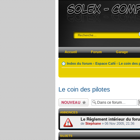
Accueil
Forum
Garage
Index du forum
‹
Espace Café
‹
Le coin des 
Le coin des pilotes
Ecrire un nouveau
sujet
ANNONCES
Le Règlement intérieur du for
de
Stephane
» 06 Nov 2005, 21:36
SUJETS