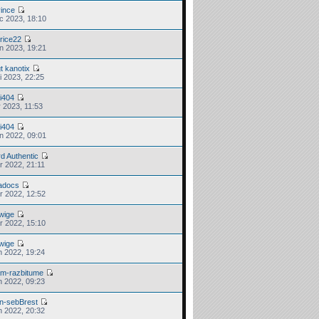
vince
c 2023, 18:10
trice22
in 2023, 19:21
t kanotix
i 2023, 22:25
i404
r 2023, 11:53
i404
in 2022, 09:01
d Authentic
r 2022, 21:11
adocs
r 2022, 12:52
wige
r 2022, 15:10
wige
n 2022, 19:24
am-razbitume
n 2022, 09:23
an-sebBrest
n 2022, 20:32