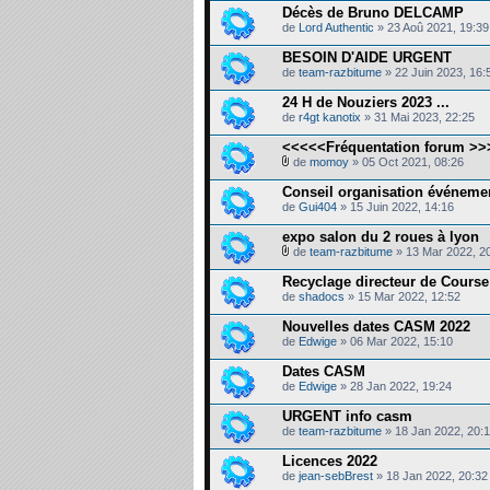
Décès de Bruno DELCAMP
de
Lord Authentic
» 23 Aoû 2021, 19:39
BESOIN D'AIDE URGENT
de
team-razbitume
» 22 Juin 2023, 16:
24 H de Nouziers 2023 ...
de
r4gt kanotix
» 31 Mai 2023, 22:25
<<<<<Fréquentation forum >
de
momoy
» 05 Oct 2021, 08:26
Conseil organisation événeme
de
Gui404
» 15 Juin 2022, 14:16
expo salon du 2 roues à lyon
de
team-razbitume
» 13 Mar 2022, 2
Recyclage directeur de Course
de
shadocs
» 15 Mar 2022, 12:52
Nouvelles dates CASM 2022
de
Edwige
» 06 Mar 2022, 15:10
Dates CASM
de
Edwige
» 28 Jan 2022, 19:24
URGENT info casm
de
team-razbitume
» 18 Jan 2022, 20:
Licences 2022
de
jean-sebBrest
» 18 Jan 2022, 20:32