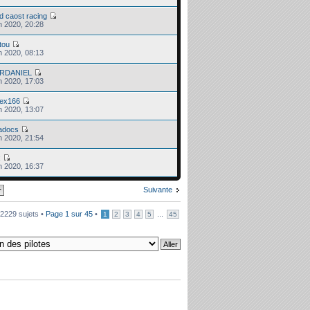
d caost racing
n 2020, 20:28
tou
n 2020, 08:13
RDANIEL
n 2020, 17:03
lex166
n 2020, 13:07
adocs
n 2020, 21:54
x
n 2020, 16:37
Suivante
2229 sujets •
Page
1
sur
45
•
...
1
2
3
4
5
45