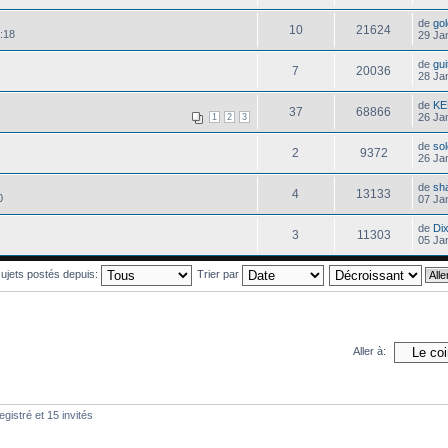
de
gol
10
21624
:18
29 Ja
de
gui
7
20036
28 Ja
de
KE
37
68866
26 Ja
1
2
3
de
so
2
9372
26 Ja
de
sh
4
13133
0
07 Ja
de
Di
3
11303
05 Ja
 sujets postés depuis:
Trier par
Aller à:
gistré et 15 invités