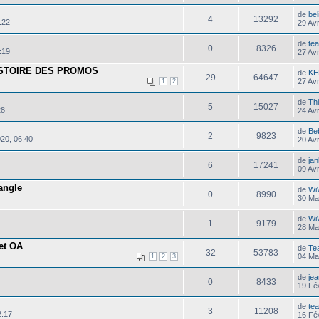
de
be
4
13292
:22
29 Av
de
te
0
8326
:19
27 Av
ISTOIRE DES PROMOS
de
KE
29
64647
1
27 Av
1
2
de
Th
5
15027
28
24 Av
de
Be
2
9823
20, 06:40
20 Av
de
jan
6
17241
09 Av
angle
de
Wi
0
8990
30 Ma
de
Wi
1
9179
28 Ma
 et OA
de
Te
32
53783
04 Ma
1
2
3
de
je
0
8433
19 Fé
de
te
3
11208
2:17
16 Fé