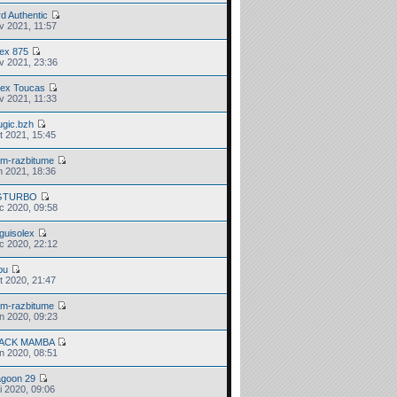
d Authentic
v 2021, 11:57
lex 875
v 2021, 23:36
lex Toucas
v 2021, 11:33
ugic.bzh
t 2021, 15:45
am-razbitume
n 2021, 18:36
GTURBO
c 2020, 09:58
guisolex
c 2020, 22:12
bu
t 2020, 21:47
am-razbitume
in 2020, 09:23
ACK MAMBA
in 2020, 08:51
agoon 29
i 2020, 09:06