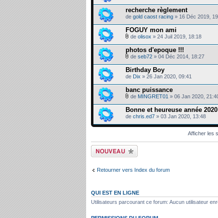
recherche règlement
de
gold caost racing
» 16 Déc 2019, 19
FOGUY mon ami
de
olisox
» 24 Juil 2019, 18:18
photos d'epoque !!!
de
seb72
» 04 Déc 2014, 18:27
Birthday Boy
de
Dix
» 26 Jan 2020, 09:41
banc puissance
de
MINGRET01
» 06 Jan 2020, 21:4
Bonne et heureuse année 2020
de
chris.ed7
» 03 Jan 2020, 13:48
Afficher les
Ecrire un nouveau
sujet
Retourner vers Index du forum
QUI EST EN LIGNE
Utilisateurs parcourant ce forum: Aucun utilisateur enre
PERMISSIONS DU FORUM