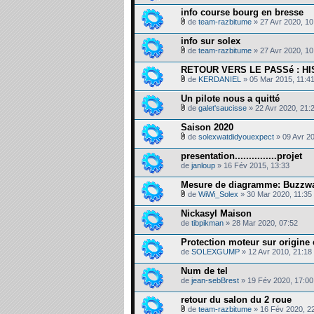
info course bourg en bresse
de
team-razbitume
» 27 Avr 2020, 10
info sur solex
de
team-razbitume
» 27 Avr 2020, 10
RETOUR VERS LE PASSé : H
de
KERDANIEL
» 05 Mar 2015, 11:4
Un pilote nous a quitté
de
galet'saucisse
» 22 Avr 2020, 21:
Saison 2020
de
solexwatdidyouexpect
» 09 Avr 20
presentation...............projet
de
janloup
» 16 Fév 2015, 13:33
Mesure de diagramme: Buzzw
de
WiWi_Solex
» 30 Mar 2020, 11:35
Nickasyl Maison
de
tibpikman
» 28 Mar 2020, 07:52
Protection moteur sur origine
de
SOLEXGUMP
» 12 Avr 2010, 21:18
Num de tel
de
jean-sebBrest
» 19 Fév 2020, 17:00
retour du salon du 2 roue
de
team-razbitume
» 16 Fév 2020, 2