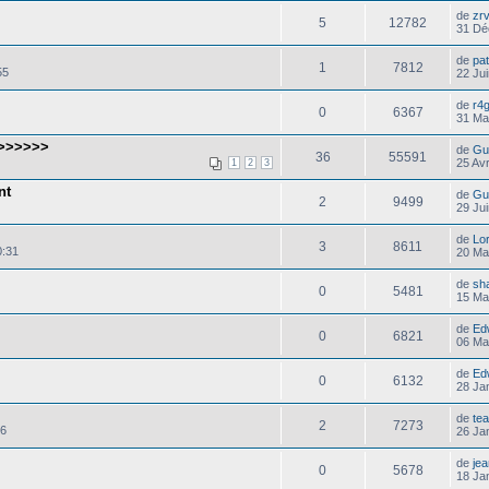
de
zr
5
12782
31 Dé
de
pa
1
7812
55
22 Ju
de
r4g
0
6367
31 Ma
>>>>>>>
de
Gu
36
55591
25 Av
1
2
3
nt
de
Gu
2
9499
29 Ju
de
Lor
3
8611
0:31
20 Ma
de
sh
0
5481
15 Ma
de
Ed
0
6821
06 Ma
de
Ed
0
6132
28 Ja
de
te
2
7273
16
26 Ja
de
je
0
5678
18 Ja