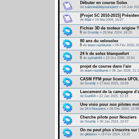
Débuter en course Solex
de
solexwatdidyouexpect
» 14 Juin 201
[Projet SC 2010-2015] Présiden
de
Matt
» 19 Mai 2009, 16:07
Fichier 3D de moteur origine ?
de
Grumly
» 28 Mar 2024, 18:15
80 ans du velosolex
de
team-razbitume
» 09 Fév 2026, 0
24 h de solex blanquefort
de
sylvain64
» 15 Oct 2008, 20:54
projet de course dans l'ain
de
team-razbitume
» 06 Jan 2026, 21:
CASM FFM pour licence UFO
de
Grumly
» 27 Aoû 2025, 10:59
Lancement de la campagne d'a
de
Gui404
» 22 Jan 2025, 10:18
Une visio pour nos pilotes mobs
de
24 h Nouziers
» 09 Déc 2024, 13:38
Cherche pilote pour Nouziers
de
Grumly
» 30 Jan 2024, 19:47
On ne peut plus s'inscrire sur l
de
gildasss
» 19 Fév 2024, 13:20