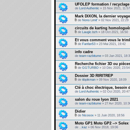
UFOLEP formation / recyclage
de
Lord Authentic
» 15 Nov 2021, 11:57
Mark DIXON, la dernier voya
de
Nono Limit'
» 02 Nov 2021, 22:29
circuits de karting homologu
de
Laugic.bzh
» 18 Oct 2021, 16:50
Et vous comment vous le trimb
de
Fanfan53
» 23 Mai 2021, 19:42
info cadre
de
team-razbitume
» 03 Jan 2021, 18:
Recherche fichier 3D ou pièce
de
GGTURBO
» 10 Déc 2020, 23:54
Dossier 3D RIRITREP
de
tibpikman
» 09 Nov 2020, 18:09
Clé à choc électrique, besoin 
de
Lord Authentic
» 02 Oct 2020, 20:47
salon du roue lyon 2021
de
team-razbitume
» 27 Avr 2020, 10:3
Didier
de
Nicosox
» 11 Juin 2020, 18:56
Moto GP1 Moto GP2 --> Solex 
de
...kaz
» 06 Nov 2018, 19:06