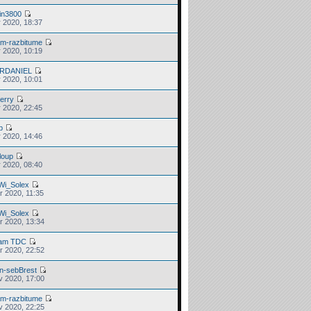
lin3800
r 2020, 18:37
am-razbitume
r 2020, 10:19
RDANIEL
r 2020, 10:01
ierry
r 2020, 22:45
b
r 2020, 14:46
loup
r 2020, 08:40
Wi_Solex
r 2020, 11:35
Wi_Solex
r 2020, 13:34
am TDC
r 2020, 22:52
an-sebBrest
v 2020, 17:00
am-razbitume
v 2020, 22:25