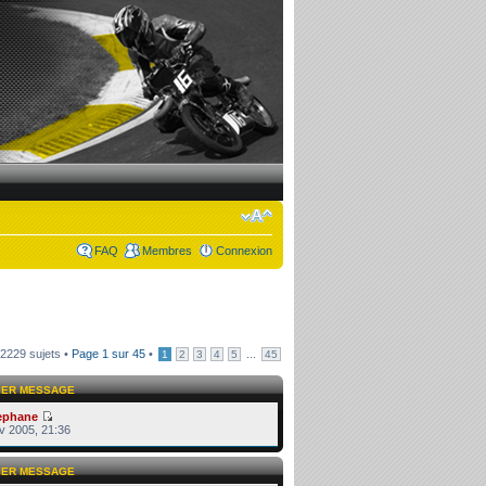
FAQ
Membres
Connexion
2229 sujets •
Page
1
sur
45
•
...
1
2
3
4
5
45
IER MESSAGE
ephane
v 2005, 21:36
IER MESSAGE