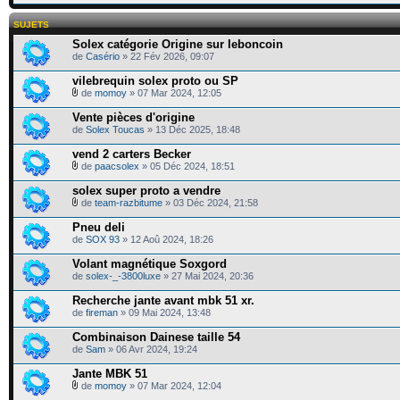
SUJETS
Solex catégorie Origine sur leboncoin
de
Casério
» 22 Fév 2026, 09:07
vilebrequin solex proto ou SP
de
momoy
» 07 Mar 2024, 12:05
Vente pièces d'origine
de
Solex Toucas
» 13 Déc 2025, 18:48
vend 2 carters Becker
de
paacsolex
» 05 Déc 2024, 18:51
solex super proto a vendre
de
team-razbitume
» 03 Déc 2024, 21:58
Pneu deli
de
SOX 93
» 12 Aoû 2024, 18:26
Volant magnétique Soxgord
de
solex-_-3800luxe
» 27 Mai 2024, 20:36
Recherche jante avant mbk 51 xr.
de
fireman
» 09 Mai 2024, 13:48
Combinaison Dainese taille 54
de
Sam
» 06 Avr 2024, 19:24
Jante MBK 51
de
momoy
» 07 Mar 2024, 12:04