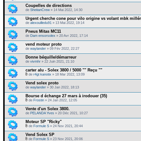
Coupelles de directions
de
SheitanCrew
» 14 Mai 2022, 14:30
Urgent cherche cone pour vilo origine vs volant mbk millé
de
alexouilledu91
» 13 Mai 2022, 19:14
Pneus Mitas MC11
de
Dam ensorsolex
» 20 Avr 2022, 17:14
vend moteur proto
de
waylander
» 09 Fév 2022, 22:27
Donne béquille/démarreur
de
vivmhr
» 22 Juin 2021, 21:10
carter alu - Solex 3800 / 5000 "" Reçu ""
de
r4gt kanotix
» 18 Mar 2022, 13:09
Vend solex proto
de
waylander
» 30 Jan 2022, 18:13
Bourse d échange 27 mars à irodouer (35)
de
Frostin
» 24 Jan 2022, 12:05
Vente d'un Solex 3800.
de
PELANDA Yves
» 20 Déc 2021, 10:27
Moteur SP "Ricky"
de
Formule S
» 24 Nov 2021, 20:44
Vend Solex SP
de
Formule S
» 23 Nov 2021, 20:06