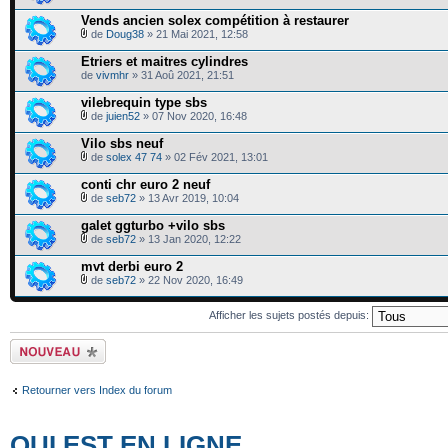
Vends ancien solex compétition à restaurer
de
Doug38
» 21 Mai 2021, 12:58
Etriers et maitres cylindres
de
vivmhr
» 31 Aoû 2021, 21:51
vilebrequin type sbs
de
juien52
» 07 Nov 2020, 16:48
Vilo sbs neuf
de
solex 47 74
» 02 Fév 2021, 13:01
conti chr euro 2 neuf
de
seb72
» 13 Avr 2019, 10:04
galet ggturbo +vilo sbs
de
seb72
» 13 Jan 2020, 12:22
mvt derbi euro 2
de
seb72
» 22 Nov 2020, 16:49
Afficher les sujets postés depuis:
Ecrire un nouveau
sujet
Retourner vers Index du forum
QUI EST EN LIGNE