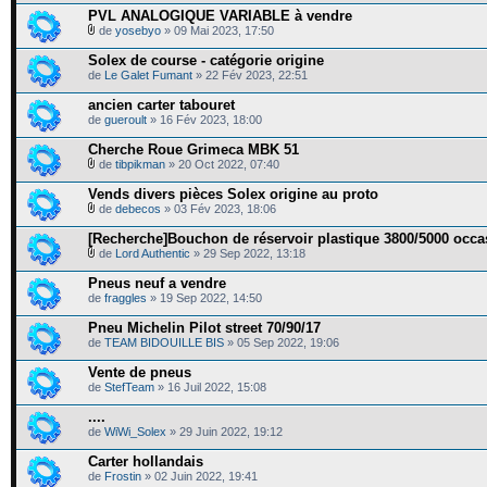
PVL ANALOGIQUE VARIABLE à vendre
de
yosebyo
» 09 Mai 2023, 17:50
Solex de course - catégorie origine
de
Le Galet Fumant
» 22 Fév 2023, 22:51
ancien carter tabouret
de
gueroult
» 16 Fév 2023, 18:00
Cherche Roue Grimeca MBK 51
de
tibpikman
» 20 Oct 2022, 07:40
Vends divers pièces Solex origine au proto
de
debecos
» 03 Fév 2023, 18:06
[Recherche]Bouchon de réservoir plastique 3800/5000 occa
de
Lord Authentic
» 29 Sep 2022, 13:18
Pneus neuf a vendre
de
fraggles
» 19 Sep 2022, 14:50
Pneu Michelin Pilot street 70/90/17
de
TEAM BIDOUILLE BIS
» 05 Sep 2022, 19:06
Vente de pneus
de
StefTeam
» 16 Juil 2022, 15:08
....
de
WiWi_Solex
» 29 Juin 2022, 19:12
Carter hollandais
de
Frostin
» 02 Juin 2022, 19:41