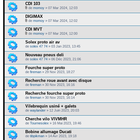
CDI 103
de
momoy
» 07 Mar 2024, 12:03
DIGIMAX
de
momoy
» 07 Mar 2024, 12:02
CDI MVT
de
momoy
» 07 Mar 2024, 12:00
Solex proto air av
de
solex 47 74
» 03 Jan 2023, 13:45
Nouveau pneus deli
de
solex 47 74
» 06 Déc 2023, 21:06
Fourche super proto
de
fireman
» 29 Nov 2023, 18:27
Recherche roue avant avec disque
de
fireman
» 30 Nov 2023, 16:16
Recherche fourche super proto
de
fireman
» 30 Nov 2023, 16:14
Vilebrequin usiné + galets
de
waylander
» 12 Juin 2023, 20:03
Cherche vilo VIVMHR
de
Tournesolex
» 16 Mai 2023, 19:46
Bobine allumage Ducati
de
tibpikman
» 14 Avr 2023, 19:18