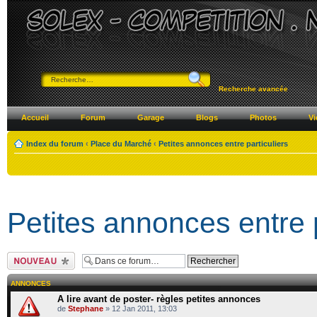
Recherche avancée
Accueil
Forum
Garage
Blogs
Photos
Vi
Index du forum
‹
Place du Marché
‹
Petites annonces entre particuliers
Petites annonces entre p
Ecrire un nouveau
sujet
ANNONCES
A lire avant de poster- règles petites annonces
de
Stephane
» 12 Jan 2011, 13:03