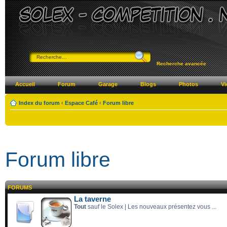
Recherche avancée
Accueil
Forum
Garage
Blogs
Photos
Vi
Index du forum
‹
Espace Café
‹
Forum libre
Forum libre
FORUMS
La taverne
Tout
sauf le Solex | Les nouveaux présentez vous ...