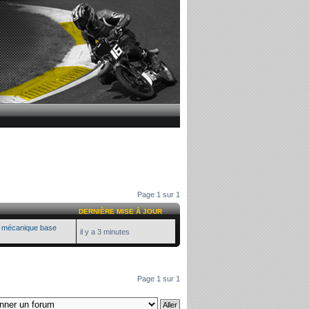
Page
1
sur
1
DERNIÈRE MISE À JOUR
n mécanique base
il y a 3 minutes
Page
1
sur
1