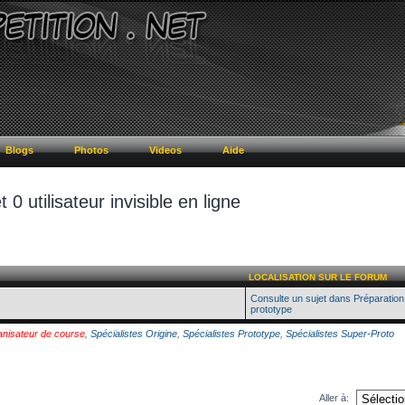
Blogs
Photos
Videos
Aide
t 0 utilisateur invisible en ligne
LOCALISATION SUR LE FORUM
Consulte un sujet dans Préparatio
prototype
nisateur de course
,
Spécialistes Origine
,
Spécialistes Prototype
,
Spécialistes Super-Proto
Aller à: