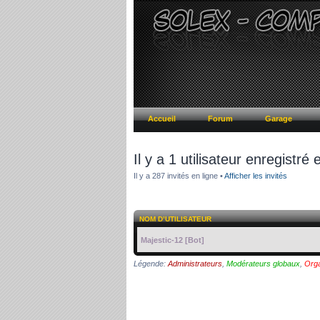
Accueil
Forum
Garage
Il y a 1 utilisateur enregistré e
Il y a 287 invités en ligne •
Afficher les invités
NOM D’UTILISATEUR
Majestic-12 [Bot]
Légende:
Administrateurs
,
Modérateurs globaux
,
Orga