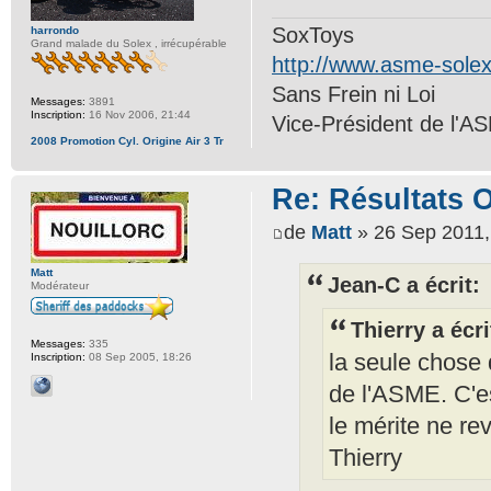
SoxToys
harrondo
Grand malade du Solex , irrécupérable
http://www.asme-sole
Sans Frein ni Loi
Messages:
3891
Inscription:
16 Nov 2006, 21:44
Vice-Président de l'A
2008 Promotion Cyl. Origine Air 3 Tr
Re: Résultats 
de
Matt
» 26 Sep 2011,
Matt
Jean-C a écrit:
Modérateur
Thierry a écri
Messages:
335
la seule chose 
Inscription:
08 Sep 2005, 18:26
de l'ASME. C'es
le mérite ne rev
Thierry