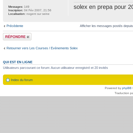
solex en prepa pour 2
Messages:
149
Inscription:
04 Fév 2007, 21:56
Localisation:
nogent sur seine
Précédente
Afficher les messages postés depui
Répondre
Retourner vers Les Courses / Evénements Solex
QUI EST EN LIGNE
Utilisateurs parcourant ce forum: Aucun utilisateur enregistré et 20 invités
Index du forum
Powered by
phpBB
Traduction p