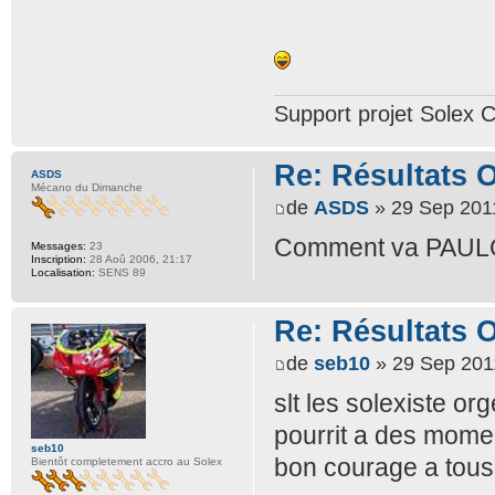
Support projet Solex 
Re: Résultats 
ASDS
Mécano du Dimanche
de
ASDS
» 29 Sep 201
Comment va PAUL
Messages:
23
Inscription:
28 Aoû 2006, 21:17
Localisation:
SENS 89
Re: Résultats 
de
seb10
» 29 Sep 201
slt les solexiste or
pourrit a des momen
seb10
bon courage a tous
Bientôt completement accro au Solex