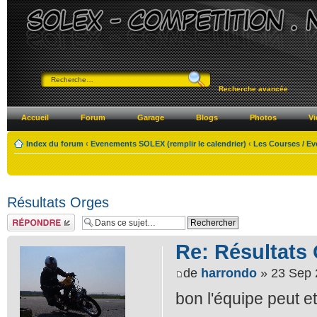
Recherche avancée
Accueil
Forum
Garage
Blogs
Photos
Vi
Index du forum
‹
Evenements SOLEX (remplir le calendrier)
‹
Les Courses / E
Résultats Orges
Répondre
Re: Résultats
de
harrondo
» 23 Sep 
bon l'équipe peut e