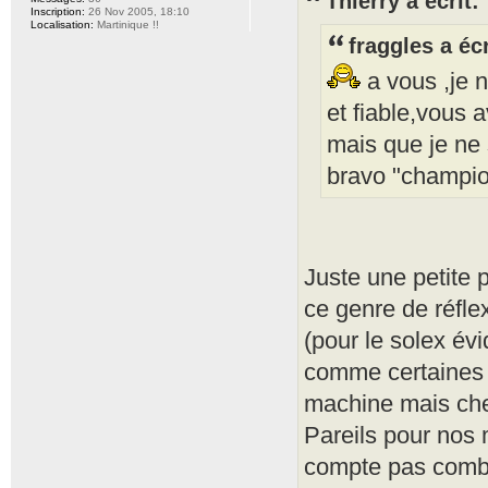
Thierry a écrit:
Inscription:
26 Nov 2005, 18:10
Localisation:
Martinique !!
fraggles a écr
a vous ,je n
et fiable,vous 
mais que je ne 
bravo "champion
Juste une petite 
ce genre de réfle
(pour le solex évi
comme certaines 
machine mais ch
Pareils pour nos 
compte pas combie