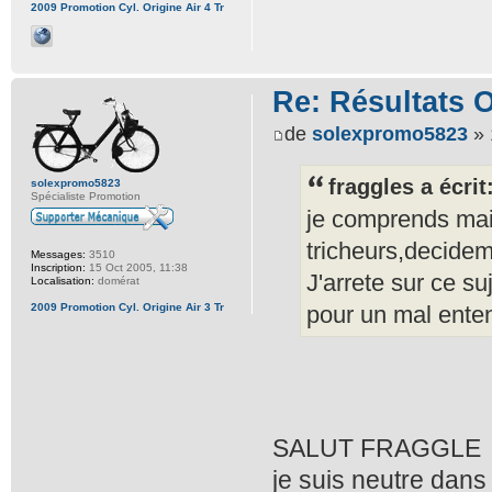
2009 Promotion Cyl. Origine Air 4 Tr
Re: Résultats 
de
solexpromo5823
» 
fraggles a écrit
solexpromo5823
Spécialiste Promotion
je comprends mais
tricheurs,decideme
Messages:
3510
Inscription:
15 Oct 2005, 11:38
J'arrete sur ce su
Localisation:
domérat
2009 Promotion Cyl. Origine Air 3 Tr
pour un mal ente
SALUT FRAGGLE
je suis neutre dans l