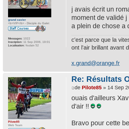
j avais écrit un rom
moment de validé j 
grand xavier
<b>VIP</b> - Disciple du Galet
a plein de chose a 
c'est parce que la vit
Messages:
1022
Inscription:
11 Sep 2006, 19:01
Localisation:
foulain 52
ont l'air brillant avant d
x.grand@orange.fr
Re: Résultats 
de
Pilote85
» 14 Sep 2
ouais d'ailleurs Xa
d'air !!
Bravo pour cette bel
Pilote85
Web Team