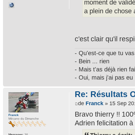
moment de validé 
a plein de chose 
c'est clair qu'il resp
- Qu'est-ce que tu vas
- Bein ... rien
- Mais t'as déjà rien fai
- Oui, mais j'ai pas eu 
Re: Résultats 
de
Franck
» 15 Sep 20
Bravo thierry !! 100
Franck
Mécano du Dimanche
Adrien felicitation à 
Messages:
36