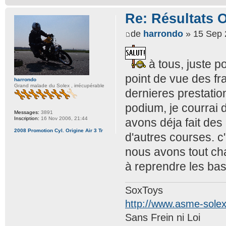
Re: Résultats 
de
harrondo
» 15 Sep 
à tous, juste po
point de vue des fr
harrondo
Grand malade du Solex , irrécupérable
dernieres prestatio
podium, je courrai 
Messages:
3891
Inscription:
16 Nov 2006, 21:44
avons déja fait de
2008 Promotion Cyl. Origine Air 3 Tr
d'autres courses. c
nous avons tout ch
à reprendre les bas
SoxToys
http://www.asme-sole
Sans Frein ni Loi