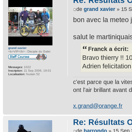
Re: Résultats 
de
grand xavier
» 15 S
bon avec la meteo j
salut le martiniqua
Franck a écrit:
grand xavier
<b>VIP</b> - Disciple du Galet
Bravo thierry !! 1
Adrien felicitation
Messages:
1022
Inscription:
11 Sep 2006, 19:01
Localisation:
foulain 52
c'est parce que la vit
ont l'air brillant avant d
x.grand@orange.fr
Re: Résultats 
de
harrondo
» 15 Sep 