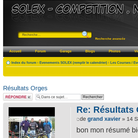
Recherche avancée
Accueil
Forum
Garage
Blogs
Photos
Vi
Index du forum
‹
Evenements SOLEX (remplir le calendrier)
‹
Les Courses / E
Résultats Orges
Répondre
Re: Résultats
de
grand xavier
» 14 S
bon mon résumé bi