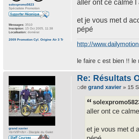
aller ont ce calme l
solexpromo5823
Spécialiste Promotion
et je vous met d ac
Messages:
3510
pépé
Inscription:
15 Oct 2005, 11:38
Localisation:
domérat
2009 Promotion Cyl. Origine Air 3 Tr
http://www.dailymotio
le faire c est bien !! 
Re: Résultats 
de
grand xavier
» 15 S
solexpromo5823
aller ont ce calme
et je vous met d 
grand xavier
<b>VIP</b> - Disciple du Galet
pépé