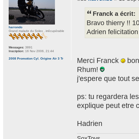
Franck a écrit:
Bravo thierry !! 1
harrondo
Adrien felicitation
Grand malade du Solex , irrécupérable
Messages:
3891
Inscription:
16 Nov 2006, 21:44
Merci Franck
bon 
2008 Promotion Cyl. Origine Air 3 Tr
Rhum!
j'espere que tout s
ps: tu regardera le
explique peut etre 
Hadrien
SoxToys