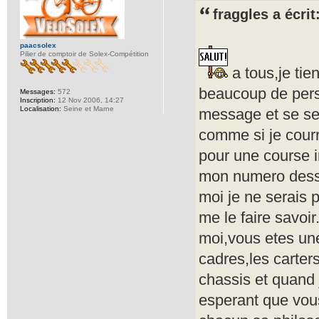
fraggles a écrit
paacsolex
Pilier de comptoir de Solex-Compétition
a tous,je tien
beaucoup de pers
Messages:
572
Inscription:
12 Nov 2006, 14:27
Localisation:
Seine et Marne
message et se sen
comme si je courr
pour une course i
mon numero dessu
moi je ne serais p
me le faire savo
moi,vous etes un
cadres,les carter
chassis et quand 
esperant que vous