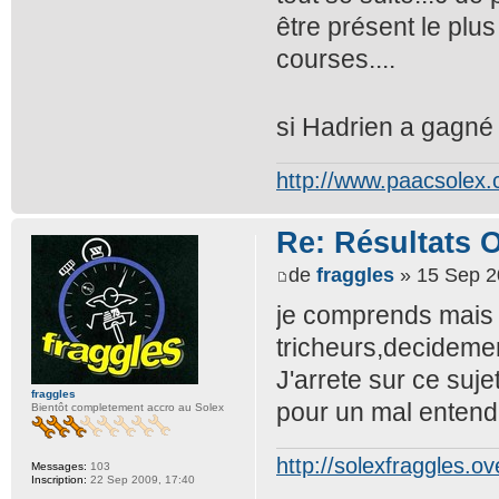
être présent le plu
courses....
si Hadrien a gagné m
http://www.paacsolex
Re: Résultats 
de
fraggles
» 15 Sep 2
je comprends mais j
tricheurs,decidement
J'arrete sur ce suje
fraggles
pour un mal entend
Bientôt completement accro au Solex
http://solexfraggles.o
Messages:
103
Inscription:
22 Sep 2009, 17:40