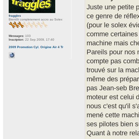
Juste une petite 
ce genre de réfle
fraggles
Bientôt completement accro au Solex
(pour le solex évi
comme certaines 
Messages:
103
Inscription:
22 Sep 2009, 17:40
machine mais ch
2009 Promotion Cyl. Origine Air 4 Tr
Pareils pour nos 
compte pas combie
trouvé sur la ma
même des prépara
pas Jean-seb Brest
moteur est celui 
nous c'est qu'il 
mené cette machine
ses pilotes bien s
Quant à notre rel