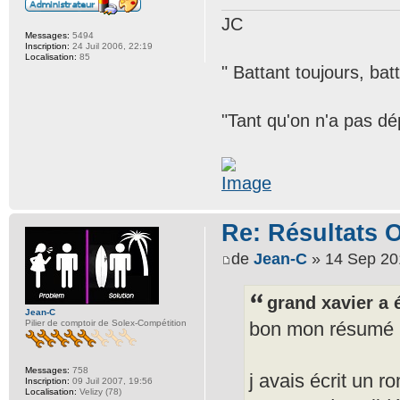
JC
Messages:
5494
Inscription:
24 Juil 2006, 22:19
Localisation:
85
" Battant toujours, bat
"Tant qu'on n'a pas dép
Re: Résultats 
de
Jean-C
» 14 Sep 20
grand xavier a é
Jean-C
bon mon résumé 
Pilier de comptoir de Solex-Compétition
Messages:
758
j avais écrit un r
Inscription:
09 Juil 2007, 19:56
Localisation:
Velizy (78)