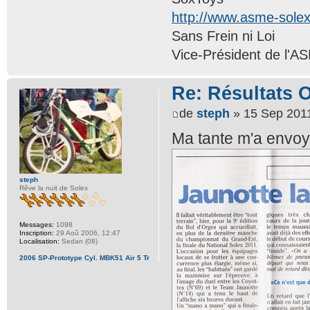
http://www.asme-sole
Sans Frein ni Loi
Vice-Président de l'A
Re: Résultats 
de
steph
» 15 Sep 2011
Ma tante m'a envoyé
steph
Rêve la nuit de Solex
Messages:
1098
Inscription:
29 Aoû 2006, 12:47
Localisation:
Sedan (08)
2006 SP-Prototype Cyl. MBK51 Air 5 Tr