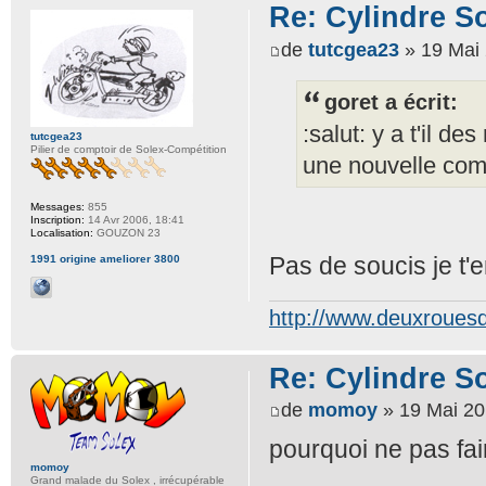
Re: Cylindre S
de
tutcgea23
» 19 Mai 
goret a écrit:
:salut: y a t'il d
tutcgea23
Pilier de comptoir de Solex-Compétition
une nouvelle com
Messages:
855
Inscription:
14 Avr 2006, 18:41
Localisation:
GOUZON 23
Pas de soucis je t'
1991 origine ameliorer 3800
http://www.deuxrouesdi
Re: Cylindre S
de
momoy
» 19 Mai 20
pourquoi ne pas fai
momoy
Grand malade du Solex , irrécupérable