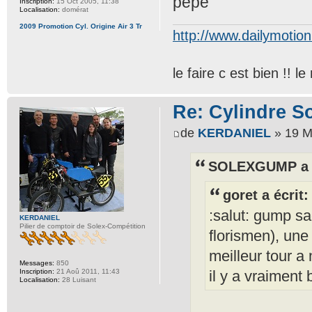
pépé
Inscription:
15 Oct 2005, 11:38
Localisation:
domérat
2009 Promotion Cyl. Origine Air 3 Tr
http://www.dailymotio
le faire c est bien !! 
Re: Cylindre S
de
KERDANIEL
» 19 M
SOLEXGUMP a é
goret a écrit:
:salut: gump sa
KERDANIEL
Pilier de comptoir de Solex-Compétition
florismen), une
meilleur tour a
Messages:
850
il y a vraimen
Inscription:
21 Aoû 2011, 11:43
Localisation:
28 Luisant