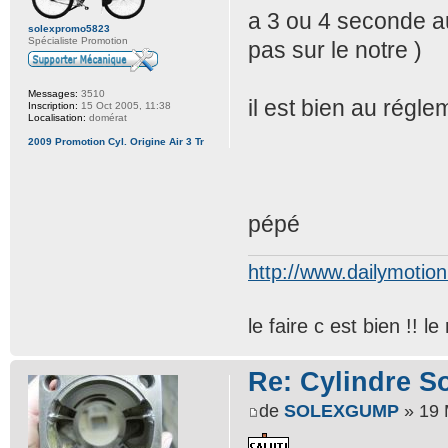
a 3 ou 4 seconde au 
solexpromo5823
Spécialiste Promotion
pas sur le notre )
Messages:
3510
il est bien au régl
Inscription:
15 Oct 2005, 11:38
Localisation:
domérat
2009 Promotion Cyl. Origine Air 3 Tr
pépé
http://www.dailymotio
le faire c est bien !! 
Re: Cylindre S
de
SOLEXGUMP
» 19 