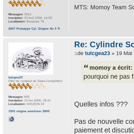
MTS: Momoy Team So
Messages:
2912
Inscription:
23 Aoû 2006, 14:55
Localisation:
Bressuire 79
2007 Prototype Cyl. Origine Air 3 Tr
Re: Cylindre S
de
tutcgea23
» 19 Mai 
momoy a écrit:
pourquoi ne pas f
tutcgea23
Pilier de comptoir de Solex-Compétition
Messages:
855
Inscription:
14 Avr 2006, 18:41
Quelles infos ???
Localisation:
GOUZON 23
1991 origine ameliorer 3800
Pas de nouvelle co
paiement et discuti