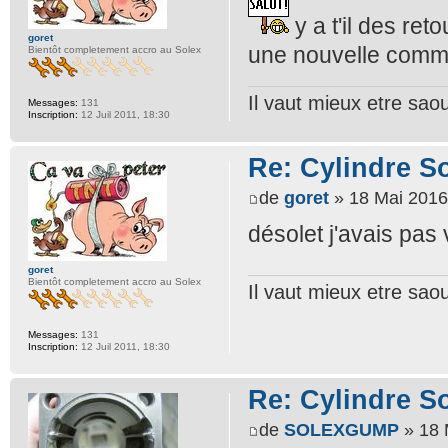
y a t'il des re
goret
une nouvelle comma
Bientôt completement accro au Solex
Il vaut mieux etre sa
Messages:
131
Inscription:
12 Juil 2011, 18:30
Re: Cylindre S
de
goret
» 18 Mai 2016
désolet j'avais pas
goret
Bientôt completement accro au Solex
Il vaut mieux etre sa
Messages:
131
Inscription:
12 Juil 2011, 18:30
Re: Cylindre S
de
SOLEXGUMP
» 18 