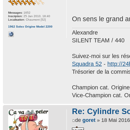
Messages:
1652
Inscription:
25 Jan 2010, 18:40
On sens le grand a
Localisation:
Chaumont [52]
1962 Solex Origine Model 2200
Alexandre
SILENT TEAM / 440
Suivez-moi sur les ré
Squadra 52
-
http://24
Trésorier de la comm
Champion cat. Origin
Vice-Champion cat. O
Re: Cylindre S
de
goret
» 18 Mai 2016