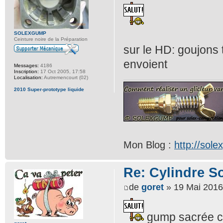
SOLEXGUMP
Ceinture noire de la Préparation
sur le HD: goujons 
envoient
Messages:
4186
Inscription:
17 Oct 2005, 17:58
Localisation:
Autremencourt (02)
2010 Super-prototype liquide
Mon Blog :
http://sol
Re: Cylindre S
de
goret
» 19 Mai 2016
gump sacrée cyl