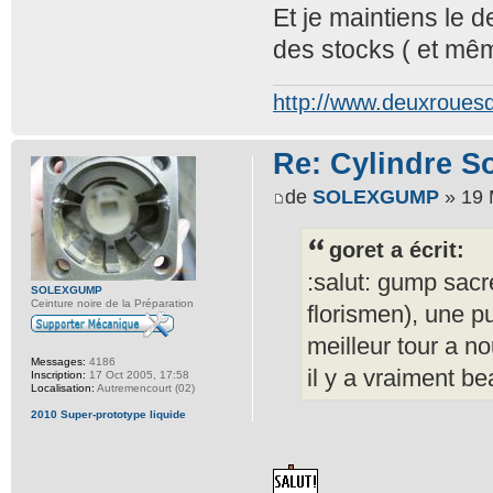
Et je maintiens le 
des stocks ( et mêm
http://www.deuxrouesdi
Re: Cylindre S
de
SOLEXGUMP
» 19 
goret a écrit:
:salut: gump sacr
SOLEXGUMP
Ceinture noire de la Préparation
florismen), une p
meilleur tour a n
Messages:
4186
il y a vraiment b
Inscription:
17 Oct 2005, 17:58
Localisation:
Autremencourt (02)
2010 Super-prototype liquide