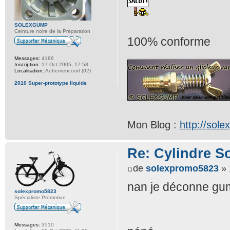
SOLEXGUMP
Ceinture noire de la Préparation
100% conforme
Messages:
4186
Inscription:
17 Oct 2005, 17:58
Localisation:
Autremencourt (02)
2010 Super-prototype liquide
Mon Blog :
http://sol
Re: Cylindre S
de
solexpromo5823
» 
nan je déconne gump
solexpromo5823
Spécialiste Promotion
Messages:
3510