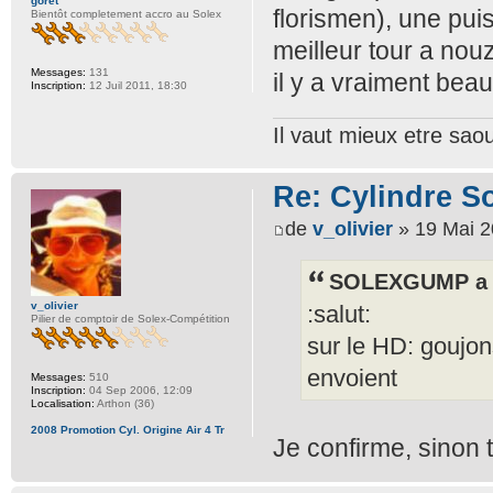
goret
florismen), une pui
Bientôt completement accro au Solex
meilleur tour a nou
Messages:
131
il y a vraiment bea
Inscription:
12 Juil 2011, 18:30
Il vaut mieux etre sa
Re: Cylindre S
de
v_olivier
» 19 Mai 2
SOLEXGUMP a é
v_olivier
:salut:
Pilier de comptoir de Solex-Compétition
sur le HD: goujon
envoient
Messages:
510
Inscription:
04 Sep 2006, 12:09
Localisation:
Arthon (36)
2008 Promotion Cyl. Origine Air 4 Tr
Je confirme, sinon 