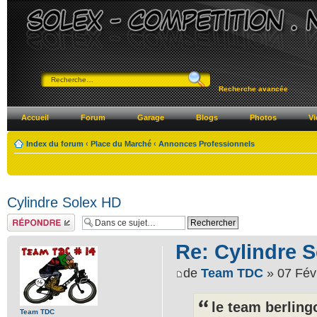
Recherche avancée
Accueil
Forum
Garage
Blogs
Photos
Vi
Index du forum
‹
Place du Marché
‹
Annonces Professionnels
Cylindre Solex HD
Répondre
Re: Cylindre 
de
Team TDC
» 07 Fév
le team berlingo
Team TDC