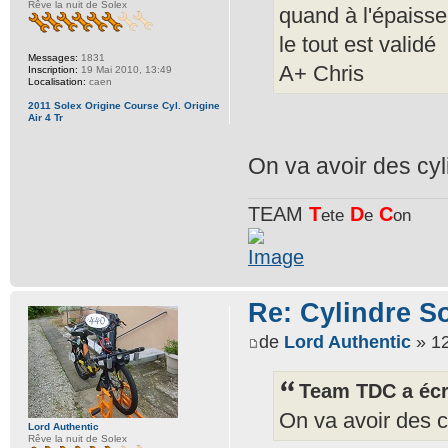
Rêve la nuit de Solex
quand à l'épaisseu
le tout est validé
Messages:
1831
A+ Chris
Inscription:
19 Mai 2010, 13:49
Localisation:
caen
2011 Solex Origine Course Cyl. Origine
Air 4 Tr
On va avoir des cy
TEAM
T
D
C
ete
e
on
Re: Cylindre S
de
Lord Authentic
» 12
Team TDC a écr
On va avoir des 
Lord Authentic
Rêve la nuit de Solex