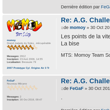
Dernière édition par
FeG
Re: A.G. Challe
de
momoy
» 30 Oct 20
Les points de la vit
momoy
La bise
Grand malade du Solex , irrécupérable
MTS: Momoy Team So
Messages:
2912
Inscription:
23 Aoû 2006, 14:55
Localisation:
Bressuire 79
2007 Prototype Cyl. Origine Air 3 Tr
Re: A.G. Challe
FeGaF
Nouveau Mécano
de
FeGaF
» 30 Oct 201
.
Messages:
2
Inscription:
30 Oct 2016, 09:47