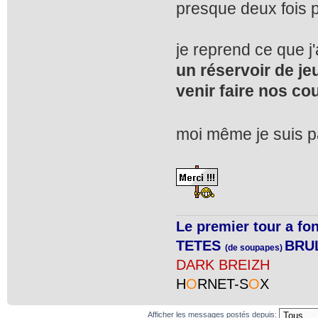
presque deux fois p
je reprend ce que j
un réservoir de je
venir faire nos co
moi même je suis pa
Le premier tour a fo
TETES
BRU
(de soupapes)
DARK BREIZH
H
O
RNET-S
O
X
Afficher les messages postés depuis: