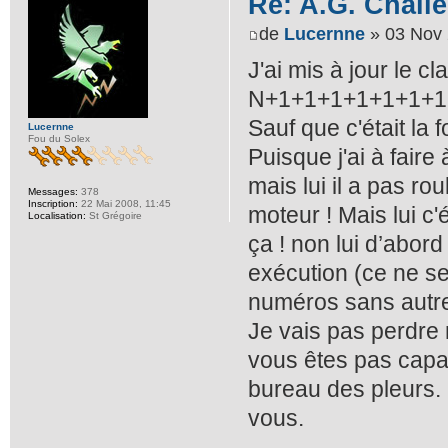
Re: A.G. Challe
de
Lucernne
» 03 Nov 
J'ai mis à jour le 
N+1+1+1+1+1+1+1+
Sauf que c'était la f
Lucernne
Fou du Solex
Puisque j'ai à fair
mais lui il a pas ro
Messages:
378
Inscription:
22 Mai 2008, 11:45
moteur ! Mais lui c'éta
Localisation:
St Grégoire
ça ! non lui d’abord
exécution (ce ne se
numéros sans autre l
Je vais pas perdre 
vous êtes pas capab
bureau des pleurs. 
vous.