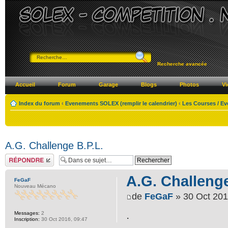
Recherche avancée
Accueil
Forum
Garage
Blogs
Photos
Vi
Index du forum
‹
Evenements SOLEX (remplir le calendrier)
‹
Les Courses / E
A.G. Challenge B.P.L.
Répondre
A.G. Challenge
FeGaF
Nouveau Mécano
de
FeGaF
» 30 Oct 201
.
Messages:
2
Inscription:
30 Oct 2016, 09:47