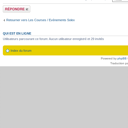
Répondre
Retourner vers Les Courses / Evénements Solex
QUI EST EN LIGNE
Utilisateurs parcourant ce forum: Aucun utilisateur enregistré et 29 invités
Index du forum
Powered by
phpBB
Traduction p