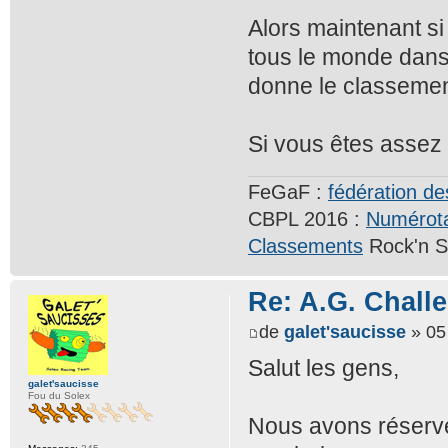
Alors maintenant si 
tous le monde dans 
donne le classemen
Si vous êtes assez
FeGaF :
fédération de
CBPL 2016 :
Numérota
Classements
Rock'n S
Re: A.G. Challe
de
galet'saucisse
» 05
Salut les gens,
galet'saucisse
Fou du Solex
Nous avons réservé