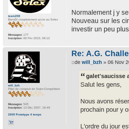
Normalement j y se
team208
Nouveau sur les cir
Bientôt completement accro au Solex
investir un peu plus
Messages:
177
Inscription:
08 Fév 2015, 08:12
Re: A.G. Challe
de
will_bzh
» 06 Nov 2
galet'saucisse a
Salut les gens,
will_bzh
Pilier de comptoir de Solex-Compétition
Nous avons réser
Messages:
545
prochain pour y o
Inscription:
13 Déc 2007, 16:49
2009 Prototype 4 temps
L'ordre du jour es