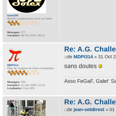
team208
Bientôt completement accro au Solex
Messages:
177
Inscription:
08 Fév 2015, 08:12
Re: A.G. Challe
de
MDPI314
» 31 Oct 2
sans doutes
MDPI314
Pilier de comptoir de Solex-Compétition
Asso FeGaF, Galet' Sa
Messages:
550
Inscription:
11 Juin 2008, 21:12
Localisation:
Pacé (35)
Re: A.G. Challe
de
jean-sebBrest
» 01 