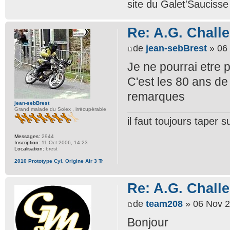
site du Galet'Sauciss
Re: A.G. Challe
de
jean-sebBrest
» 06 
Je ne pourrai etre 
C'est les 80 ans de
remarques
jean-sebBrest
Grand malade du Solex , irrécupérable
il faut toujours taper
Messages:
2944
Inscription:
11 Oct 2006, 14:23
Localisation:
brest
2010 Prototype Cyl. Origine Air 3 Tr
Re: A.G. Challe
de
team208
» 06 Nov 2
Bonjour