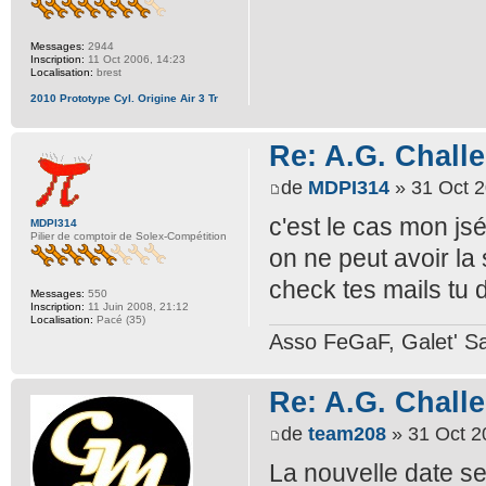
Messages:
2944
Inscription:
11 Oct 2006, 14:23
Localisation:
brest
2010 Prototype Cyl. Origine Air 3 Tr
Re: A.G. Challe
de
MDPI314
» 31 Oct 2
c'est le cas mon js
MDPI314
Pilier de comptoir de Solex-Compétition
on ne peut avoir la
check tes mails tu 
Messages:
550
Inscription:
11 Juin 2008, 21:12
Localisation:
Pacé (35)
Asso FeGaF, Galet' Sa
Re: A.G. Challe
de
team208
» 31 Oct 2
La nouvelle date s