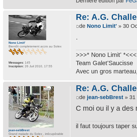
Dernière édition par
FeG
Re: A.G. Challe
de
Nono Limit'
» 30 Oc
.
Nono Limit'
Bientôt completement accro au Solex
>>>* Nono Limit' *<<<
Team Galet'Saucisse
Messages:
145
Inscription:
26 Juil 2010, 17:55
Avec un gros marteau, 
Re: A.G. Challe
de
jean-sebBrest
» 31 
C moi ou il y a de
il faut toujours taper
jean-sebBrest
Grand malade du Solex , irrécupérable