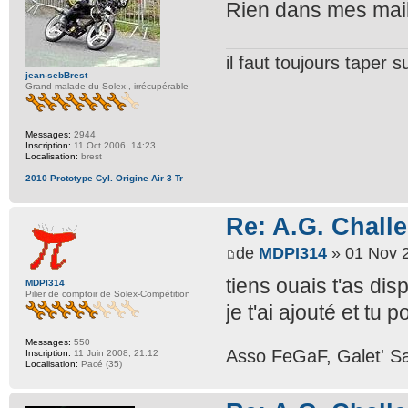
Rien dans mes mai
il faut toujours taper
jean-sebBrest
Grand malade du Solex , irrécupérable
Messages:
2944
Inscription:
11 Oct 2006, 14:23
Localisation:
brest
2010 Prototype Cyl. Origine Air 3 Tr
Re: A.G. Challe
de
MDPI314
» 01 Nov 2
tiens ouais t'as di
MDPI314
Pilier de comptoir de Solex-Compétition
je t'ai ajouté et tu 
Messages:
550
Asso FeGaF, Galet' Sa
Inscription:
11 Juin 2008, 21:12
Localisation:
Pacé (35)