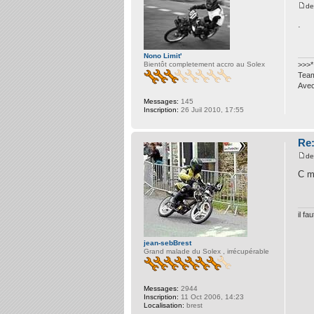
d
.
Nono Limit'
Bientôt completement accro au Solex
>>>*
Team
Avec
Messages:
145
Inscription:
26 Juil 2010, 17:55
Re:
d
C m
il f
jean-sebBrest
Grand malade du Solex , irrécupérable
Messages:
2944
Inscription:
11 Oct 2006, 14:23
Localisation:
brest