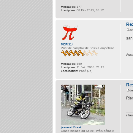
Messages:
177
Inscription:
08 Fév 2015, 08:12
Re:
d
san
MDPI314
Pilier de comptoir de Solex-Compétition
Asso
Messages:
550
Inscription:
11 Juin 2008, 21:12
Localisation:
Pacé (35)
Re:
d
Rie
il f
jean-sebBrest
Grand malade du Solex , irrécupérable