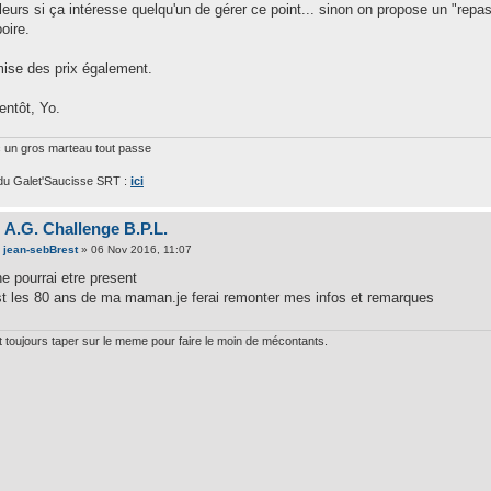
illeurs si ça intéresse quelqu'un de gérer ce point... sinon on propose un "re
oire.
ise des prix également.
entôt, Yo.
 un gros marteau tout passe
 du Galet'Saucisse SRT :
ici
 A.G. Challenge B.P.L.
e
jean-sebBrest
» 06 Nov 2016, 11:07
e pourrai etre present
st les 80 ans de ma maman.je ferai remonter mes infos et remarques
aut toujours taper sur le meme pour faire le moin de mécontants.