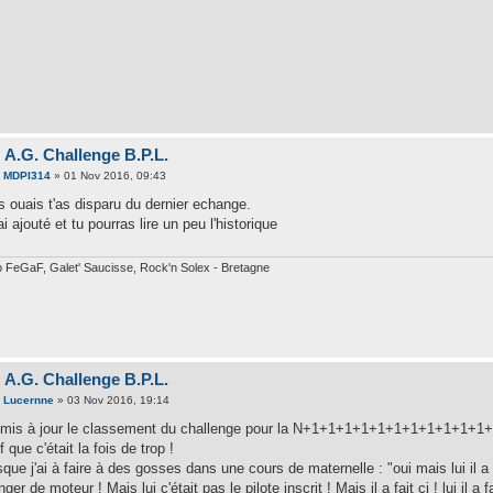
 A.G. Challenge B.P.L.
e
MDPI314
» 01 Nov 2016, 09:43
s ouais t'as disparu du dernier echange.
'ai ajouté et tu pourras lire un peu l'historique
 FeGaF, Galet' Saucisse, Rock'n Solex - Bretagne
 A.G. Challenge B.P.L.
e
Lucernne
» 03 Nov 2016, 19:14
i mis à jour le classement du challenge pour la N+1+1+1+1+1+1+1+1+1+1+1
 que c'était la fois de trop !
que j'ai à faire à des gosses dans une cours de maternelle : "oui mais lui il a
ger de moteur ! Mais lui c'était pas le pilote inscrit ! Mais il a fait ci ! lui il a fa