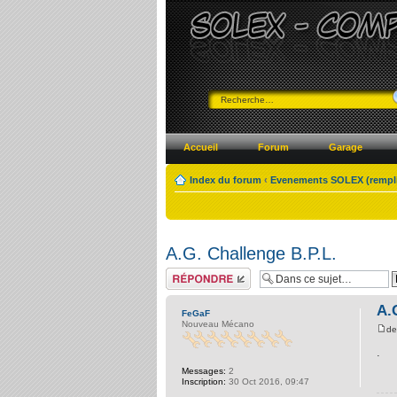
Accueil
Forum
Garage
Index du forum
‹
Evenements SOLEX (remplir 
A.G. Challenge B.P.L.
Répondre
A.
FeGaF
Nouveau Mécano
d
.
Messages:
2
Inscription:
30 Oct 2016, 09:47