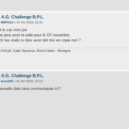
 A.G. Challenge B.P.L.
e
MDPI314
» 31 Oct 2016, 22:21
st le cas mon jsé
ne peut avoir la salle pour le XX novembre.
ck tes mails tu dois avoir été mis en copie non ?
 FeGaF, Galet' Saucisse, Rock'n Solex - Bretagne
 A.G. Challenge B.P.L.
e
team208
» 31 Oct 2016, 23:13
nouvelle date sera communiquée ici?