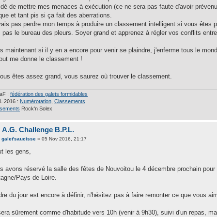
idé de mettre mes menaces à exécution (ce ne sera pas faute d'avoir prévenu)
que et tant pis si ça fait des aberrations.
vais pas perdre mon temps à produire un classement intelligent si vous êtes 
s pas le bureau des pleurs. Soyer grand et apprenez à régler vos conflits entr
s maintenant si il y en a encore pour venir se plaindre, j'enferme tous le mond
out me donne le classement !
vous êtes assez grand, vous saurez où trouver le classement.
aF :
fédération des galets formidables
L 2016 :
Numérotation
,
Classements
ssements
Rock'n Solex
 A.G. Challenge B.P.L.
e
galet'saucisse
» 05 Nov 2016, 21:17
ut les gens,
s avons réservé la salle des fêtes de Nouvoitou le 4 décembre prochain pour 
tagne/Pays de Loire.
dre du jour est encore à définir, n'hésitez pas à faire remonter ce que vous aim
sera sûrement comme d'habitude vers 10h (venir à 9h30), suivi d'un repas, mai