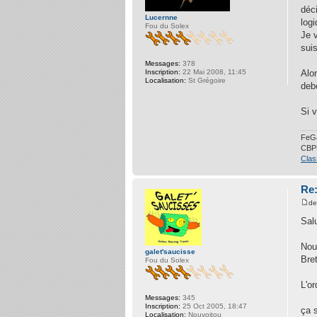
déc
Lucernne
logi
Fou du Solex
Je 
sui
Messages:
378
Inscription:
22 Mai 2008, 11:45
Alor
Localisation:
St Grégoire
deb
Si 
FeG
CBP
Cla
Re:
d
Sal
Nou
galet'saucisse
Bre
Fou du Solex
L'or
Messages:
345
Inscription:
25 Oct 2005, 18:47
ça 
Localisation:
Nouvoitou