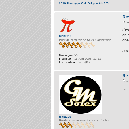
2010 Prototype Cyl. Origine Air 3 Tr
Re:
d
c'e
on 
MDPI314
che
Pilier de comptoir de Solex-Compétition
Asso
Messages:
550
Inscription:
11 Juin 2008, 21:12
Localisation:
Pacé (35)
Re:
d
La 
team208
Bientôt completement accro au Solex