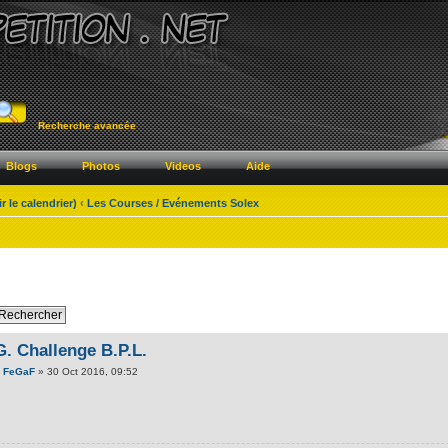
Recherche avancée
Blogs
Photos
Videos
Aide
le calendrier)
‹
Les Courses / Evénements Solex
G. Challenge B.P.L.
e
FeGaF
» 30 Oct 2016, 09:52