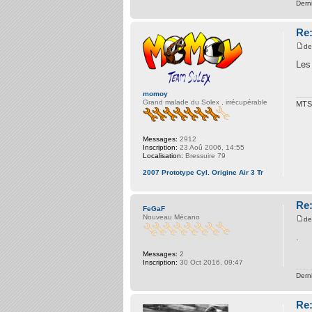
Dern
Re:
d
Les 
momoy
Grand malade du Solex , irrécupérable
MTS
Messages:
2912
Inscription:
23 Aoû 2006, 14:55
Localisation:
Bressuire 79
2007 Prototype Cyl. Origine Air 3 Tr
Re:
FeGaF
Nouveau Mécano
d
.
Messages:
2
Inscription:
30 Oct 2016, 09:47
Dern
Re: