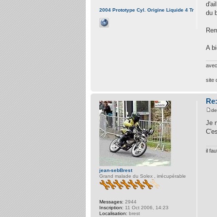
d'a
2004 Prototype Cyl. Origine Liquide 4 Tr
du b
Rem
A bi
avec
site
Re:
d
Je n
C'e
il f
jean-sebBrest
Grand malade du Solex , irrécupérable
Messages:
2944
Inscription:
11 Oct 2006, 14:23
Localisation:
brest