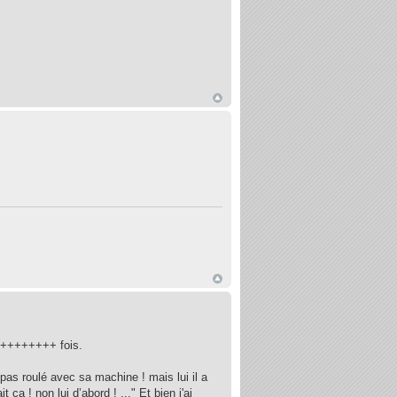
+++++++++ fois.
 pas roulé avec sa machine ! mais lui il a
it ça ! non lui d’abord ! ..." Et bien j'ai