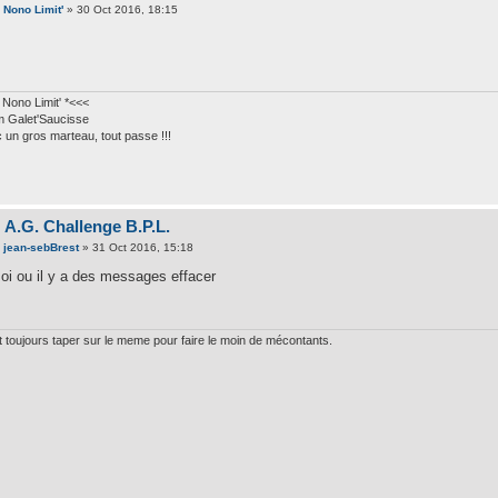
e
Nono Limit'
» 30 Oct 2016, 18:15
 Nono Limit' *<<<
 Galet'Saucisse
 un gros marteau, tout passe !!!
 A.G. Challenge B.P.L.
e
jean-sebBrest
» 31 Oct 2016, 15:18
oi ou il y a des messages effacer
aut toujours taper sur le meme pour faire le moin de mécontants.