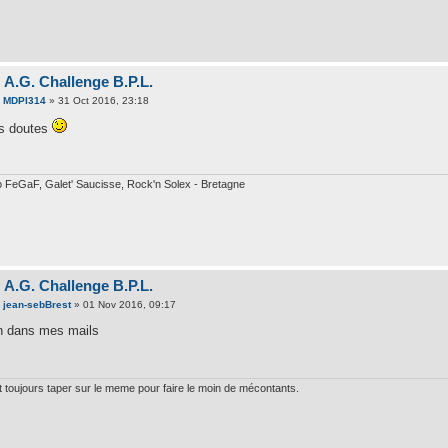
 A.G. Challenge B.P.L.
e
MDPI314
» 31 Oct 2016, 23:18
s doutes
 FeGaF, Galet' Saucisse, Rock'n Solex - Bretagne
 A.G. Challenge B.P.L.
e
jean-sebBrest
» 01 Nov 2016, 09:17
n dans mes mails
aut toujours taper sur le meme pour faire le moin de mécontants.