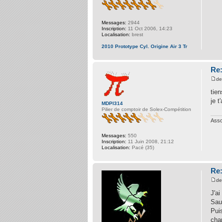
Messages:
2944
Inscription:
11 Oct 2006, 14:23
Localisation:
brest
2010 Prototype Cyl. Origine Air 3 Tr
Re:
d
tien
je t
MDPI314
Pilier de comptoir de Solex-Compétition
Asso
Messages:
550
Inscription:
11 Juin 2008, 21:12
Localisation:
Pacé (35)
Re:
d
J'a
Sauf
Puis
chan