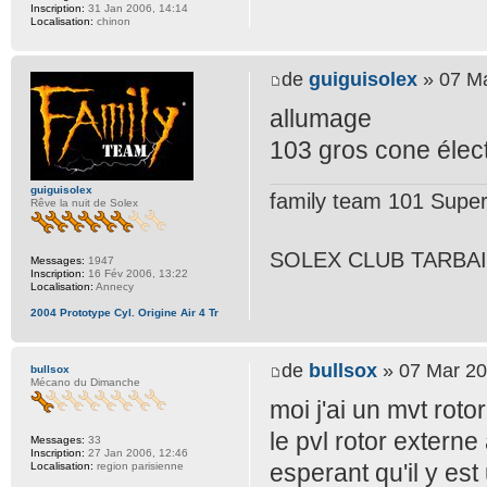
Inscription:
31 Jan 2006, 14:14
Localisation:
chinon
de
guiguisolex
» 07 Ma
allumage
103 gros cone élec
guiguisolex
family team 101 Super
Rêve la nuit de Solex
SOLEX CLUB TARBA
Messages:
1947
Inscription:
16 Fév 2006, 13:22
Localisation:
Annecy
2004 Prototype Cyl. Origine Air 4 Tr
de
bullsox
» 07 Mar 20
bullsox
Mécano du Dimanche
moi j'ai un mvt rot
le pvl rotor extern
Messages:
33
Inscription:
27 Jan 2006, 12:46
esperant qu'il y es
Localisation:
region parisienne