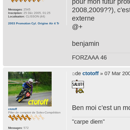
pour mon futur proto
2008,2009??), c'est
Messages:
2545
Inscription:
25 Déc 2005, 01:25
externe
Localisation:
CLISSON (44)
2003 Promotion Cyl. Origine Air 4 Tr
@+
benjamin
FORZAAA 46
de
ctotoff
» 07 Mar 200
Ben moi c'est un mo
ctotoff
Pilier de comptoir de Solex-Compétition
"carpe diem"
Messages:
572