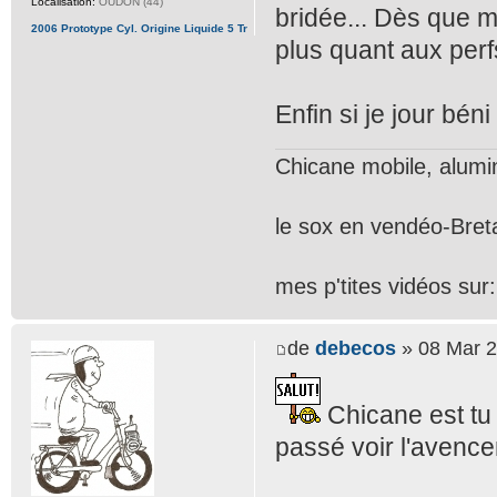
Localisation:
OUDON (44)
bridée... Dès que 
2006 Prototype Cyl. Origine Liquide 5 Tr
plus quant aux perf
Enfin si je jour bén
Chicane mobile, alum
le sox en vendéo-Bre
mes p'tites vidéos sur
de
debecos
» 08 Mar 2
Chicane est tu p
passé voir l'avenc