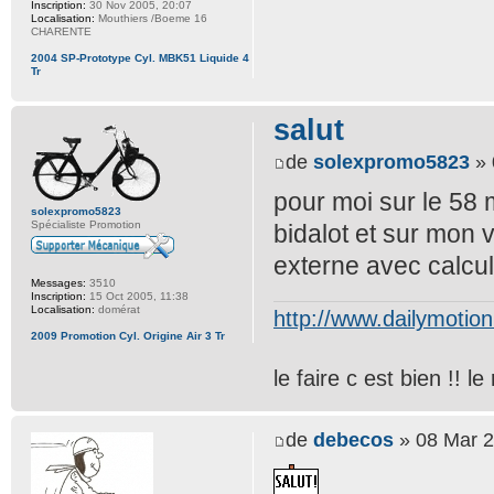
Inscription:
30 Nov 2005, 20:07
Localisation:
Mouthiers /Boeme 16
CHARENTE
2004 SP-Prototype Cyl. MBK51 Liquide 4
Tr
salut
de
solexpromo5823
» 
pour moi sur le 58 
solexpromo5823
Spécialiste Promotion
bidalot et sur mon v
externe avec calcula
Messages:
3510
Inscription:
15 Oct 2005, 11:38
Localisation:
domérat
http://www.dailymotio
2009 Promotion Cyl. Origine Air 3 Tr
le faire c est bien !! 
de
debecos
» 08 Mar 2