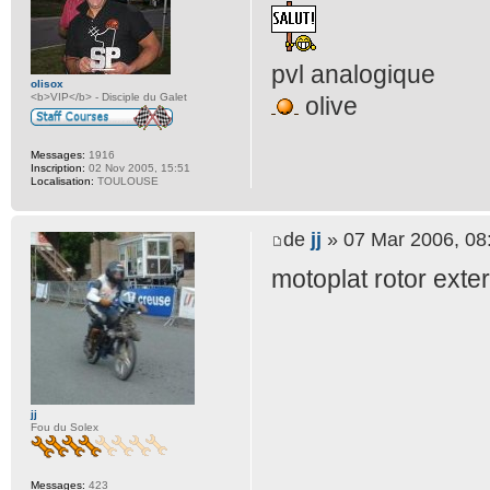
pvl analogique
olisox
<b>VIP</b> - Disciple du Galet
olive
Messages:
1916
Inscription:
02 Nov 2005, 15:51
Localisation:
TOULOUSE
de
jj
» 07 Mar 2006, 08
motoplat rotor exte
jj
Fou du Solex
Messages:
423