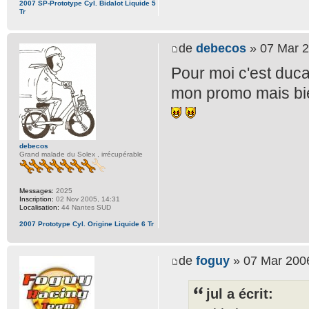
2007 SP-Prototype Cyl. Bidalot Liquide 5
Tr
de
debecos
» 07 Mar 2
Pour moi c'est duca
mon promo mais bien
debecos
Grand malade du Solex , irrécupérable
Messages:
2025
Inscription:
02 Nov 2005, 14:31
Localisation:
44 Nantes SUD
2007 Prototype Cyl. Origine Liquide 6 Tr
de
foguy
» 07 Mar 2006
jul a écrit: