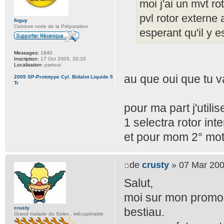
moi j'ai un mvt r
pvl rotor externe
foguy
Ceinture noire de la Préparation
esperant qu'il y 
Messages:
1840
Inscription:
17 Oct 2005, 20:33
Localisation:
partout
au que oui que tu va
2005 SP-Prototype Cyl. Bidalot Liquide 5
Tr
pour ma part j'utilis
1 selectra rotor in
et pour mom 2° mote
de
crusty
» 07 Mar 200
Salut,
moi sur mon promo c
crusty
bestiau.
Grand malade du Solex , irrécupérable