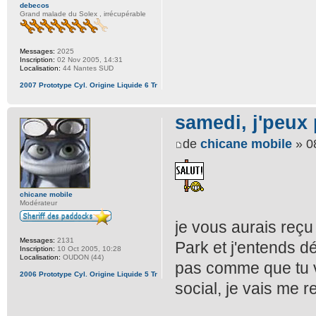
debecos
Grand malade du Solex , irrécupérable
Messages:
2025
Inscription:
02 Nov 2005, 14:31
Localisation:
44 Nantes SUD
2007 Prototype Cyl. Origine Liquide 6 Tr
samedi, j'peux 
de
chicane mobile
» 0
chicane mobile
Modérateur
je vous aurais reçu
Messages:
2131
Park et j'entends d
Inscription:
10 Oct 2005, 10:28
Localisation:
OUDON (44)
pas comme que tu vas
2006 Prototype Cyl. Origine Liquide 5 Tr
social, je vais me