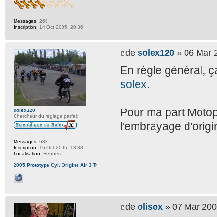
Messages:
268
Inscription:
14 Oct 2005, 20:36
de
solex120
» 06 Mar 2
En règle général, ça
solex
.
Pour ma part Motopla
solex120
Chercheur du réglage parfait
l'embrayage d'origi
Messages:
683
Inscription:
16 Oct 2005, 13:38
Localisation:
Rennes
2005 Prototype Cyl. Origine Air 3 Tr
de
olisox
» 07 Mar 200