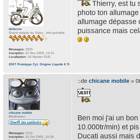
Thierry, est tu
photo ton allumage 
allumage dépasse di
puissance mais cela
debecos
Grand malade du Solex , irrécupérable
Messages:
2025
Inscription:
02 Nov 2005, 14:31
Localisation:
44 Nantes SUD
2007 Prototype Cyl. Origine Liquide 6 Tr
de
chicane mobile
» 0
chicane mobile
Ben moi j'ai un bon 
Modérateur
10.000tr/min) et pi
Messages:
2131
Ducati aussi mais 
Inscription:
10 Oct 2005, 10:28