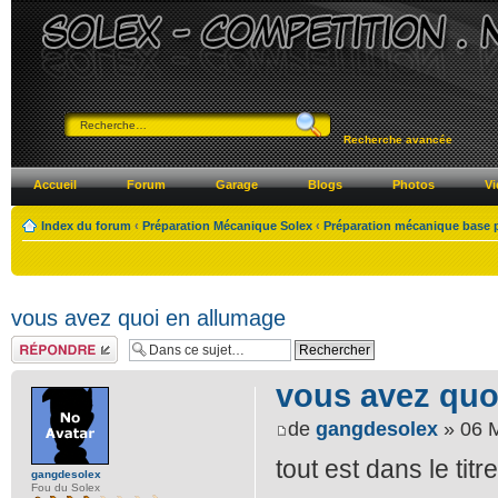
Recherche avancée
Accueil
Forum
Garage
Blogs
Photos
Vi
Index du forum
‹
Préparation Mécanique Solex
‹
Préparation mécanique base 
vous avez quoi en allumage
Répondre
vous avez quo
de
gangdesolex
» 06 M
tout est dans le titre!
gangdesolex
Fou du Solex