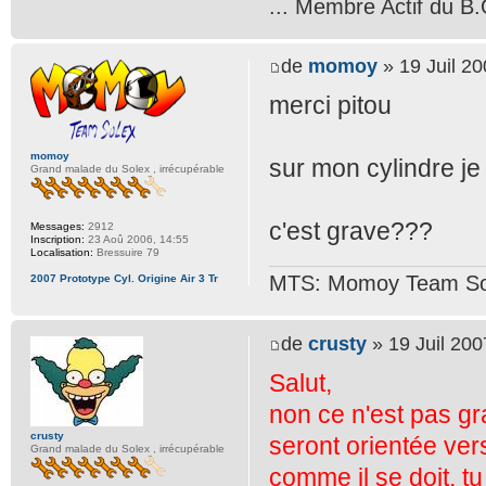
... Membre Actif du B.
de
momoy
» 19 Juil 20
merci pitou
momoy
sur mon cylindre je 
Grand malade du Solex , irrécupérable
c'est grave???
Messages:
2912
Inscription:
23 Aoû 2006, 14:55
Localisation:
Bressuire 79
MTS: Momoy Team So
2007 Prototype Cyl. Origine Air 3 Tr
de
crusty
» 19 Juil 200
Salut,
non ce n'est pas gr
crusty
seront orientée vers
Grand malade du Solex , irrécupérable
comme il se doit, t