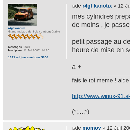
de
r4gt kanotix
» 12 Ju
mes cylindres prepa
de moins , je passe 
r4gt kanotix
Grand malade du Solex , irrécupérable
petit passage au deg
Messages:
2501
heure de mise en s
Inscription:
11 Juil 2007, 14:20
1973 origine ameliorer 5000
a +
fais le toi meme ! aide t
http://www.winux-91.
(°;...;°)
de
momoy
» 12 Juil 20