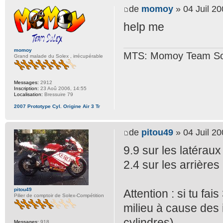
de
momoy
» 04 Juil 20
help me
momoy
MTS: Momoy Team So
Grand malade du Solex , irrécupérable
Messages:
2912
Inscription:
23 Aoû 2006, 14:55
Localisation:
Bressuire 79
2007 Prototype Cyl. Origine Air 3 Tr
de
pitou49
» 04 Juil 20
9.9 sur les latéraux
2.4 sur les arrières
pitou49
Attention : si tu fai
Pilier de comptoir de Solex-Compétition
milieu à cause des 
cylindres)
Messages:
918