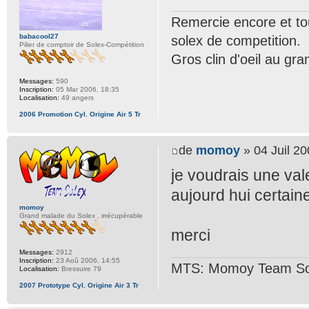
Remercie encore et tou
babacool27
solex de competition.
Pilier de comptoir de Solex-Compétition
Gros clin d'oeil au gr
Messages:
590
Inscription:
05 Mar 2006, 18:35
Localisation:
49 angers
2006 Promotion Cyl. Origine Air 5 Tr
de
momoy
» 04 Juil 20
je voudrais une vale
aujourd hui certai
momoy
Grand malade du Solex , irrécupérable
merci
Messages:
2912
Inscription:
23 Aoû 2006, 14:55
MTS: Momoy Team So
Localisation:
Bressuire 79
2007 Prototype Cyl. Origine Air 3 Tr