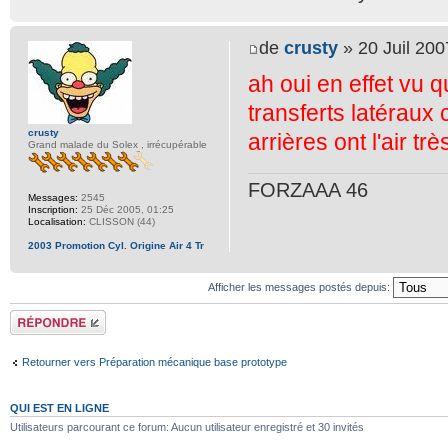
de
crusty
» 20 Juil 200
ah oui en effet vu q
transferts latéraux 
crusty
arrières ont l'air trè
Grand malade du Solex , irrécupérable
FORZAAA 46
Messages:
2545
Inscription:
25 Déc 2005, 01:25
Localisation:
CLISSON (44)
2003 Promotion Cyl. Origine Air 4 Tr
Afficher les messages postés depuis:
Répondre
Retourner vers Préparation mécanique base prototype
QUI EST EN LIGNE
Utilisateurs parcourant ce forum: Aucun utilisateur enregistré et 30 invités