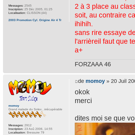
2 à 3 place au cla
Messages:
2545
Inscription:
25 Déc 2005, 01:25
soit, au contraire c
Localisation:
CLISSON (44)
2003 Promotion Cyl. Origine Air 4 Tr
ihihih.
sans rire essaye de
l'arrièreil faut que 
a+
FORZAAA 46
de
momoy
» 20 Juil 20
okok
merci
momoy
Grand malade du Solex , irrécupérable
dites moi se que v
Messages:
2912
Inscription:
23 Aoû 2006, 14:55
Localisation:
Bressuire 79