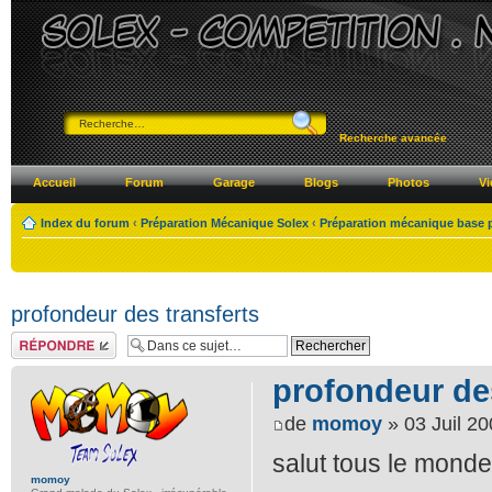
Recherche avancée
Accueil
Forum
Garage
Blogs
Photos
Vi
Index du forum
‹
Préparation Mécanique Solex
‹
Préparation mécanique base 
profondeur des transferts
Répondre
profondeur des
de
momoy
» 03 Juil 20
salut tous le monde
momoy