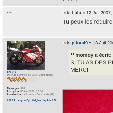
de
Lulu
» 12 Juil 2007,
Lulu
Tu peux les réduire
de
pitou49
» 18 Juil 20
momoy a écrit:
SI TU AS DES 
MERCI
pitou49
Pilier de comptoir de Solex-Compétition
Messages:
918
Inscription:
05 Avr 2006, 16:54
Localisation:
Le Louroux Béconnais (49)
2007 Prototype Cyl. Origine Liquide 4 Tr