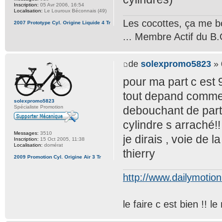
Inscription:
05 Avr 2006, 16:54
Localisation:
Le Louroux Béconnais (49)
Les cocottes, ça me b
2007 Prototype Cyl. Origine Liquide 4 Tr
... Membre Actif du B.
de
solexpromo5823
» 
pour ma part c est 9
tout depand commen
solexpromo5823
Spécialiste Promotion
debouchant de part e
cylindre s arraché!!
Messages:
3510
je dirais , voie de 
Inscription:
15 Oct 2005, 11:38
Localisation:
domérat
thierry
2009 Promotion Cyl. Origine Air 3 Tr
http://www.dailymotio
le faire c est bien !! 