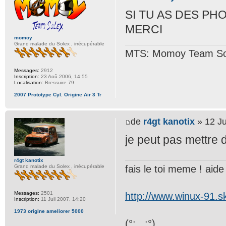
SI TU AS DES PH
MERCI
momoy
Grand malade du Solex , irrécupérable
MTS: Momoy Team So
Messages:
2912
Inscription:
23 Aoû 2006, 14:55
Localisation:
Bressuire 79
2007 Prototype Cyl. Origine Air 3 Tr
de
r4gt kanotix
» 12 Ju
je peut pas mettre d
r4gt kanotix
fais le toi meme ! aide t
Grand malade du Solex , irrécupérable
Messages:
2501
http://www.winux-91.
Inscription:
11 Juil 2007, 14:20
1973 origine ameliorer 5000
(°;...;°)