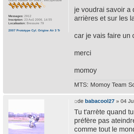
Grand malade du Solex , irrécupérable
je voudrai savoir a 
Messages:
2912
arrières et sur les l
Inscription:
23 Aoû 2006, 14:55
Localisation:
Bressuire 79
2007 Prototype Cyl. Origine Air 3 Tr
car je vais faire un 
merci
momoy
MTS: Momoy Team So
de
babacool27
» 04 Ju
Tu t'arrète quand tu
préfère pas ateindre 
comme tout le mond