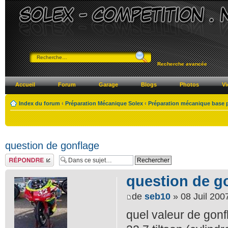
Recherche avancée
Accueil
Forum
Garage
Blogs
Photos
Vi
Index du forum
‹
Préparation Mécanique Solex
‹
Préparation mécanique base 
question de gonflage
Répondre
question de g
de
seb10
» 08 Juil 200
quel valeur de gonf