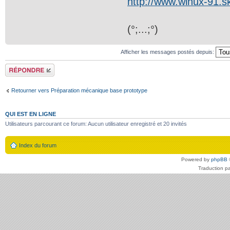
http://www.winux-91.
(°;...;°)
Afficher les messages postés depuis:
Répondre
Retourner vers Préparation mécanique base prototype
QUI EST EN LIGNE
Utilisateurs parcourant ce forum: Aucun utilisateur enregistré et 20 invités
Index du forum
Powered by
phpBB
Traduction p