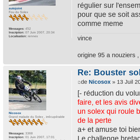
régulier sur l'ensem
autojoint
pour que se soit a
Fou du Solex
comme meme
Messages:
452
Inscription:
07 Juin 2007, 20:34
Localisation:
rennes
vince
origine 95 a nouziers 
Re: Bouster so
de
Nicosox
» 13 Juil 2
[- réduction du vo
faire, et les avis d
un solex qui roule 
Nicosox
Grand malade du Solex , irrécupérable
de la perte
a+ et amuse toi bie
Messages:
3368
Le challenge bretag
Inscription:
01 Juin 2007, 17:01