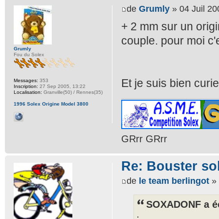
de
Grumly
» 04 Juil 20
+ 2 mm sur un origin
couple. pour moi c'
Grumly
Fou du Solex
Et je suis bien cur
Messages:
353
Inscription:
27 Sep 2005, 13:22
Localisation:
Granville(50) / Rennes(35)
1996 Solex Origine Model 3800
GRrr GRrr
Re: Bouster so
de
le team berlingot
» 
SOXADONF a éc
: