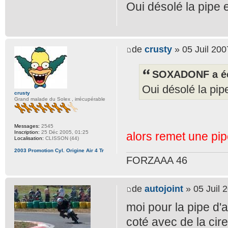
Oui désolé la pipe
de
crusty
» 05 Juil 200
SOXADONF a éc
Oui désolé la pip
crusty
Grand malade du Solex , irrécupérable
Messages:
2545
Inscription:
25 Déc 2005, 01:25
alors remet une pip
Localisation:
CLISSON (44)
2003 Promotion Cyl. Origine Air 4 Tr
FORZAAA 46
de
autojoint
» 05 Juil 
moi pour la pipe d'a
coté avec de la cire