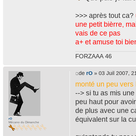
>>> après tout ca?
une petit bièrre, mai
vais de ce pas
a+ et amuse toi bie
FORZAAA 46
de
rO
» 03 Juil 2007, 2
monté un peu vers
--> si tu as mis un
peu haut pour avoir
de plus avec une ca
équivalent sur la c
rO
Mécano du Dimanche