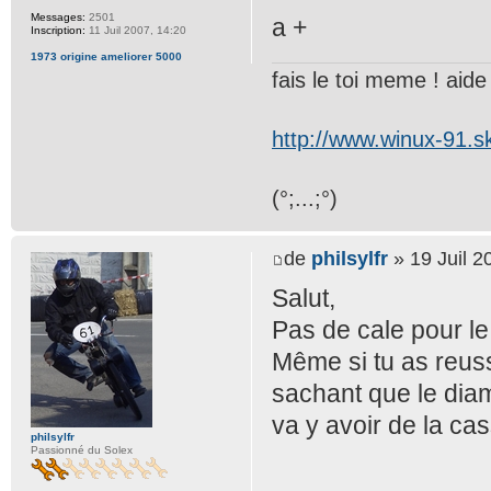
Messages:
2501
a +
Inscription:
11 Juil 2007, 14:20
1973 origine ameliorer 5000
fais le toi meme ! aide t
http://www.winux-91.
(°;...;°)
de
philsylfr
» 19 Juil 2
Salut,
Pas de cale pour le 
Même si tu as reuss
sachant que le diam
va y avoir de la cas
philsylfr
Passionné du Solex