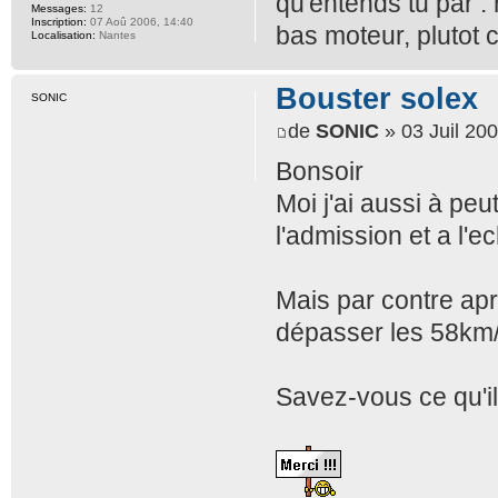
qu'entends tu par :
Messages:
12
Inscription:
07 Aoû 2006, 14:40
bas moteur, plutot c
Localisation:
Nantes
Bouster solex
SONIC
de
SONIC
» 03 Juil 200
Bonsoir
Moi j'ai aussi à peu
l'admission et a l'e
Mais par contre apré
dépasser les 58km/
Savez-vous ce qu'il