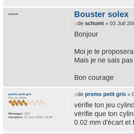
Bouster solex
schumi
de
schumi
» 03 Juil 20
Bonjour
Moi je te proposerai
Mais je ne sais pas 
Bon courage
de
promo petit gris
» 0
promo petit gris
Fou du Solex
vérifie ton jeu cyli
vérifie que ton cyli
Messages:
326
Inscription:
10 Juin 2006, 14:49
0.02 mm d'écart et 