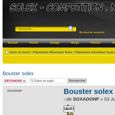
Recherche avancée
Accueil
Forum
Garage
Blogs
Photos
Vi
Index du forum
‹
Préparation Mécanique Solex
‹
Préparation mécanique base o
Bouster solex
Répondre
Bouster solex
SOXADONF
de
SOXADONF
» 03 Ju