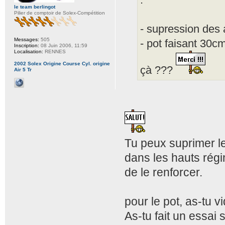
le team berlingot
Pilier de comptoir de Solex-Compétition
- supression des a
Messages:
505
- pot faisant 30c
Inscription:
08 Juin 2006, 11:59
Localisation:
RENNES
2002 Solex Origine Course Cyl. origine
çà ???
Air 5 Tr
Tu peux suprimer les 
dans les hauts régi
de le renforcer.
pour le pot, as-tu v
As-tu fait un essai s