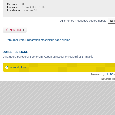
Messages:
88
Inscription:
01 Nov 2006, 01:03
Localisation:
Libourne 33
Afficher les messages postés depuis:
Répondre
Retourner vers Préparation mécanique base origine
QUI EST EN LIGNE
Utilisateurs parcourant ce forum: Aucun utilisateur enregistré et 17 invités
Index du forum
Powered by
phpBB
Traduction p