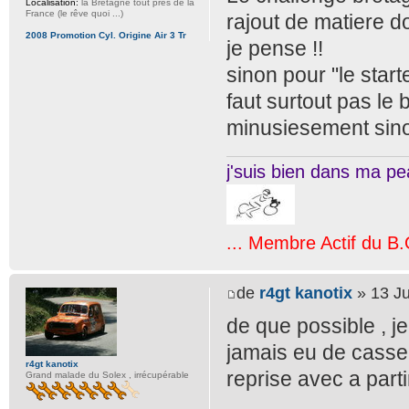
Localisation:
la Bretagne tout près de la
France (le rêve quoi ...)
rajout de matiere do
2008 Promotion Cyl. Origine Air 3 Tr
je pense !!
sinon pour "le starte
faut surtout pas le 
minusiesement sino
j'suis bien dans ma pea
... Membre Actif du B.
de
r4gt kanotix
» 13 Ju
de que possible , j
jamais eu de casse 
r4gt kanotix
reprise avec a parti
Grand malade du Solex , irrécupérable