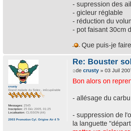
- supression des ail
- gicleur réglable
- réduction du vol
- pot faisant 30cm 
Que puis-je fair
Re: Bouster so
de
crusty
» 03 Juil 200
Bon alors on repren
crusty
Grand malade du Solex , irrécupérable
- allésage du carb
Messages:
2545
Inscription:
25 Déc 2005, 01:25
Localisation:
CLISSON (44)
- suppression de l'o
2003 Promotion Cyl. Origine Air 4 Tr
la languette "départ