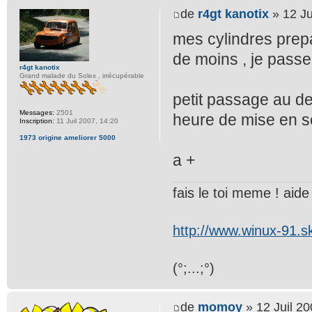
de
r4gt kanotix
» 12 Ju
mes cylindres prepa
de moins , je passe 
r4gt kanotix
Grand malade du Solex , irrécupérable
petit passage au deg
Messages:
2501
heure de mise en s
Inscription:
11 Juil 2007, 14:20
1973 origine ameliorer 5000
a +
fais le toi meme ! aide t
http://www.winux-91.
(°;...;°)
de
momoy
» 12 Juil 20