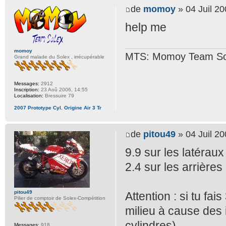
de
momoy
» 04 Juil 20
help me
momoy
MTS: Momoy Team So
Grand malade du Solex , irrécupérable
Messages:
2912
Inscription:
23 Aoû 2006, 14:55
Localisation:
Bressuire 79
2007 Prototype Cyl. Origine Air 3 Tr
de
pitou49
» 04 Juil 20
9.9 sur les latéraux
2.4 sur les arrières
pitou49
Attention : si tu fai
Pilier de comptoir de Solex-Compétition
milieu à cause des 
cylindres)
Messages:
918