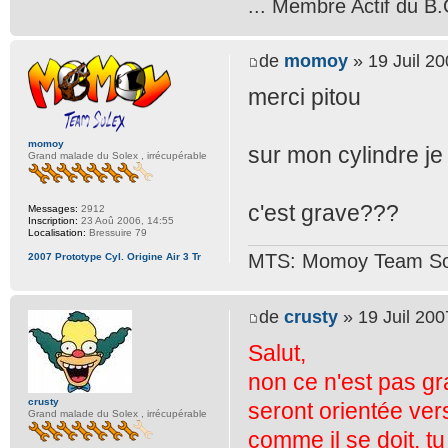
... Membre Actif du B.
de
momoy
» 19 Juil 20
merci pitou
momoy
sur mon cylindre je 
Grand malade du Solex , irrécupérable
c'est grave???
Messages:
2912
Inscription:
23 Aoû 2006, 14:55
Localisation:
Bressuire 79
MTS: Momoy Team So
2007 Prototype Cyl. Origine Air 3 Tr
de
crusty
» 19 Juil 200
Salut,
non ce n'est pas gr
crusty
seront orientée vers
Grand malade du Solex , irrécupérable
comme il se doit, t