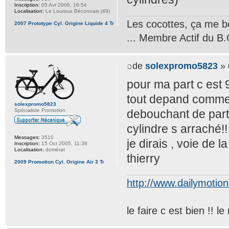
Inscription:
05 Avr 2006, 16:54
Localisation:
Le Louroux Béconnais (49)
Les cocottes, ça me b
2007 Prototype Cyl. Origine Liquide 4 Tr
... Membre Actif du B.
de
solexpromo5823
» 
pour ma part c est 9
tout depand commen
solexpromo5823
Spécialiste Promotion
debouchant de part e
cylindre s arraché!!
Messages:
3510
je dirais , voie de 
Inscription:
15 Oct 2005, 11:38
Localisation:
domérat
thierry
2009 Promotion Cyl. Origine Air 3 Tr
http://www.dailymotio
le faire c est bien !! 