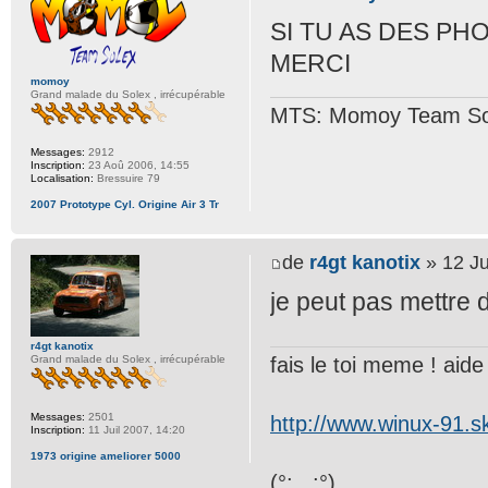
SI TU AS DES PH
MERCI
momoy
Grand malade du Solex , irrécupérable
MTS: Momoy Team So
Messages:
2912
Inscription:
23 Aoû 2006, 14:55
Localisation:
Bressuire 79
2007 Prototype Cyl. Origine Air 3 Tr
de
r4gt kanotix
» 12 Ju
je peut pas mettre d
r4gt kanotix
fais le toi meme ! aide t
Grand malade du Solex , irrécupérable
Messages:
2501
http://www.winux-91.
Inscription:
11 Juil 2007, 14:20
1973 origine ameliorer 5000
(°;...;°)