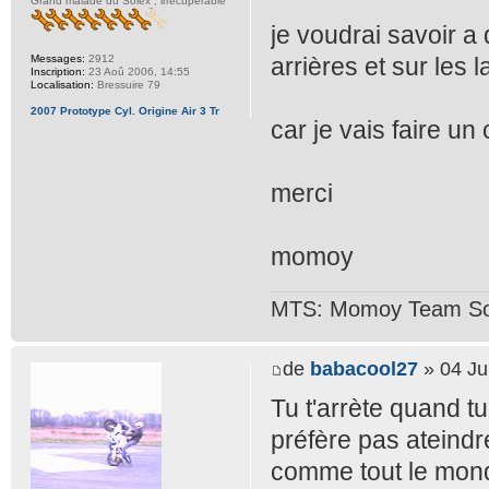
Grand malade du Solex , irrécupérable
je voudrai savoir a 
Messages:
2912
arrières et sur les l
Inscription:
23 Aoû 2006, 14:55
Localisation:
Bressuire 79
2007 Prototype Cyl. Origine Air 3 Tr
car je vais faire un 
merci
momoy
MTS: Momoy Team So
de
babacool27
» 04 Ju
Tu t'arrète quand tu
préfère pas ateindre 
comme tout le mond