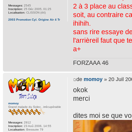
2 à 3 place au cla
Messages:
2545
Inscription:
25 Déc 2005, 01:25
soit, au contraire c
Localisation:
CLISSON (44)
2003 Promotion Cyl. Origine Air 4 Tr
ihihih.
sans rire essaye de
l'arrièreil faut que 
a+
FORZAAA 46
de
momoy
» 20 Juil 20
okok
merci
momoy
Grand malade du Solex , irrécupérable
dites moi se que v
Messages:
2912
Inscription:
23 Aoû 2006, 14:55
Localisation:
Bressuire 79