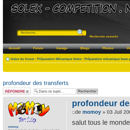
Recherche avancée
Accueil
Forum
Garage
Blogs
Photos
Vi
Index du forum
‹
Préparation Mécanique Solex
‹
Préparation mécanique base 
profondeur des transferts
Répondre
profondeur des
de
momoy
» 03 Juil 20
salut tous le monde
momoy