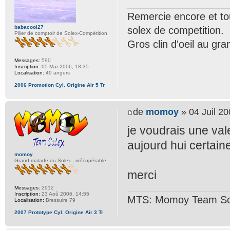
Remercie encore et tou
babacool27
solex de competition.
Pilier de comptoir de Solex-Compétition
Gros clin d'oeil au gr
Messages:
590
Inscription:
05 Mar 2006, 18:35
Localisation:
49 angers
2006 Promotion Cyl. Origine Air 5 Tr
de
momoy
» 04 Juil 20
je voudrais une vale
aujourd hui certai
momoy
Grand malade du Solex , irrécupérable
merci
Messages:
2912
Inscription:
23 Aoû 2006, 14:55
MTS: Momoy Team So
Localisation:
Bressuire 79
2007 Prototype Cyl. Origine Air 3 Tr