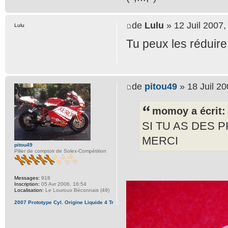
de
Lulu
» 12 Juil 2007,
Lulu
Tu peux les réduire
de
pitou49
» 18 Juil 20
momoy a écrit:
SI TU AS DES 
MERCI
pitou49
Pilier de comptoir de Solex-Compétition
Messages:
918
Inscription:
05 Avr 2006, 16:54
Localisation:
Le Louroux Béconnais (49)
2007 Prototype Cyl. Origine Liquide 4 Tr