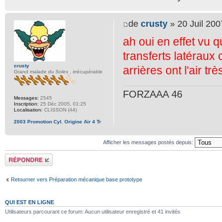
de
crusty
» 20 Juil 200
ah oui en effet vu q
transferts latéraux 
crusty
arrières ont l'air trè
Grand malade du Solex , irrécupérable
FORZAAA 46
Messages:
2545
Inscription:
25 Déc 2005, 01:25
Localisation:
CLISSON (44)
2003 Promotion Cyl. Origine Air 4 Tr
Afficher les messages postés depuis:
Répondre
Retourner vers Préparation mécanique base prototype
QUI EST EN LIGNE
Utilisateurs parcourant ce forum: Aucun utilisateur enregistré et 41 invités