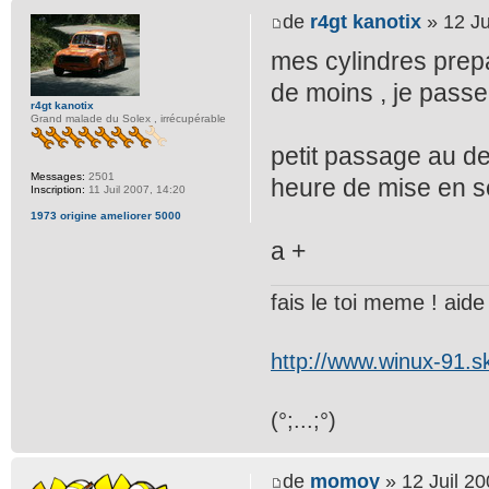
de
r4gt kanotix
» 12 Ju
mes cylindres prepa
de moins , je passe 
r4gt kanotix
Grand malade du Solex , irrécupérable
petit passage au deg
Messages:
2501
heure de mise en s
Inscription:
11 Juil 2007, 14:20
1973 origine ameliorer 5000
a +
fais le toi meme ! aide t
http://www.winux-91.
(°;...;°)
de
momoy
» 12 Juil 20