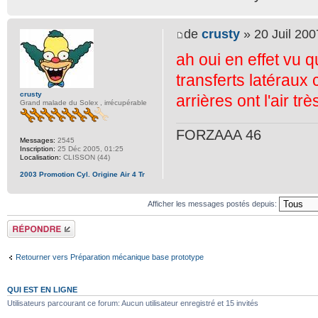
de
crusty
» 20 Juil 200
ah oui en effet vu q
transferts latéraux 
crusty
arrières ont l'air trè
Grand malade du Solex , irrécupérable
FORZAAA 46
Messages:
2545
Inscription:
25 Déc 2005, 01:25
Localisation:
CLISSON (44)
2003 Promotion Cyl. Origine Air 4 Tr
Afficher les messages postés depuis:
Répondre
Retourner vers Préparation mécanique base prototype
QUI EST EN LIGNE
Utilisateurs parcourant ce forum: Aucun utilisateur enregistré et 15 invités