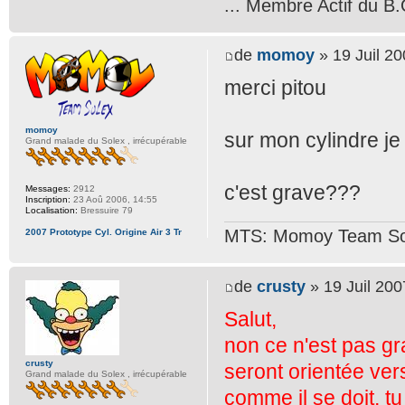
... Membre Actif du B.
de
momoy
» 19 Juil 20
merci pitou
momoy
sur mon cylindre je 
Grand malade du Solex , irrécupérable
c'est grave???
Messages:
2912
Inscription:
23 Aoû 2006, 14:55
Localisation:
Bressuire 79
MTS: Momoy Team So
2007 Prototype Cyl. Origine Air 3 Tr
de
crusty
» 19 Juil 200
Salut,
non ce n'est pas gr
crusty
seront orientée vers
Grand malade du Solex , irrécupérable
comme il se doit, t