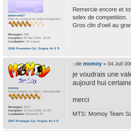
Remercie encore et tou
babacool27
solex de competition.
Pilier de comptoir de Solex-Compétition
Gros clin d'oeil au gr
Messages:
590
Inscription:
05 Mar 2006, 18:35
Localisation:
49 angers
2006 Promotion Cyl. Origine Air 5 Tr
de
momoy
» 04 Juil 20
je voudrais une vale
aujourd hui certai
momoy
Grand malade du Solex , irrécupérable
merci
Messages:
2912
Inscription:
23 Aoû 2006, 14:55
MTS: Momoy Team So
Localisation:
Bressuire 79
2007 Prototype Cyl. Origine Air 3 Tr