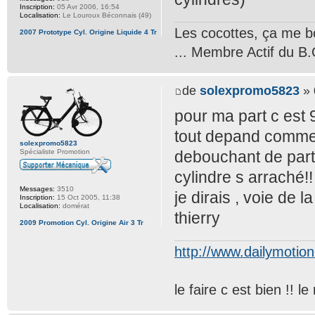
Inscription:
05 Avr 2006, 16:54
Localisation:
Le Louroux Béconnais (49)
Les cocottes, ça me b
2007 Prototype Cyl. Origine Liquide 4 Tr
... Membre Actif du B.
de
solexpromo5823
» 
pour ma part c est 9
tout depand commen
solexpromo5823
Spécialiste Promotion
debouchant de part e
cylindre s arraché!!
Messages:
3510
je dirais , voie de 
Inscription:
15 Oct 2005, 11:38
Localisation:
domérat
thierry
2009 Promotion Cyl. Origine Air 3 Tr
http://www.dailymotio
le faire c est bien !! 