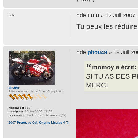
de
Lulu
» 12 Juil 2007,
Lulu
Tu peux les réduire
de
pitou49
» 18 Juil 20
momoy a écrit:
SI TU AS DES 
MERCI
pitou49
Pilier de comptoir de Solex-Compétition
Messages:
918
Inscription:
05 Avr 2006, 16:54
Localisation:
Le Louroux Béconnais (49)
2007 Prototype Cyl. Origine Liquide 4 Tr