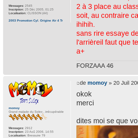
2 à 3 place au cla
Messages:
2545
Inscription:
25 Déc 2005, 01:25
soit, au contraire c
Localisation:
CLISSON (44)
2003 Promotion Cyl. Origine Air 4 Tr
ihihih.
sans rire essaye de
l'arrièreil faut que 
a+
FORZAAA 46
de
momoy
» 20 Juil 20
okok
merci
momoy
Grand malade du Solex , irrécupérable
dites moi se que v
Messages:
2912
Inscription:
23 Aoû 2006, 14:55
Localisation:
Bressuire 79