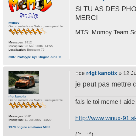
SI TU AS DES PH
MERCI
momoy
Grand malade du Solex , irrécupérable
MTS: Momoy Team So
Messages:
2912
Inscription:
23 Aoû 2006, 14:55
Localisation:
Bressuire 79
2007 Prototype Cyl. Origine Air 3 Tr
de
r4gt kanotix
» 12 Ju
je peut pas mettre d
r4gt kanotix
fais le toi meme ! aide t
Grand malade du Solex , irrécupérable
Messages:
2501
http://www.winux-91.
Inscription:
11 Juil 2007, 14:20
1973 origine ameliorer 5000
(°;...;°)