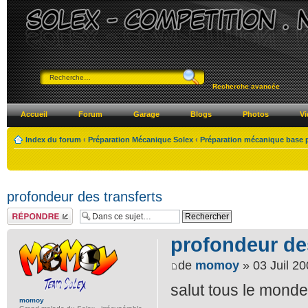
Recherche avancée
Accueil
Forum
Garage
Blogs
Photos
Vi
Index du forum
‹
Préparation Mécanique Solex
‹
Préparation mécanique base 
profondeur des transferts
Répondre
profondeur des
de
momoy
» 03 Juil 20
salut tous le monde
momoy