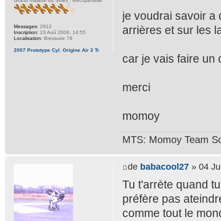
Grand malade du Solex , irrécupérable
je voudrai savoir a 
Messages:
2912
arrières et sur les l
Inscription:
23 Aoû 2006, 14:55
Localisation:
Bressuire 79
2007 Prototype Cyl. Origine Air 3 Tr
car je vais faire un 
merci
momoy
MTS: Momoy Team So
de
babacool27
» 04 Ju
Tu t'arrète quand tu
préfère pas ateindre 
comme tout le mond