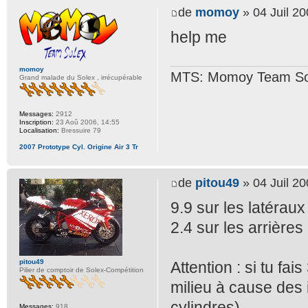
de
momoy
» 04 Juil 20
help me
momoy
MTS: Momoy Team So
Grand malade du Solex , irrécupérable
Messages:
2912
Inscription:
23 Aoû 2006, 14:55
Localisation:
Bressuire 79
2007 Prototype Cyl. Origine Air 3 Tr
de
pitou49
» 04 Juil 20
9.9 sur les latéraux
2.4 sur les arrières
pitou49
Attention : si tu fai
Pilier de comptoir de Solex-Compétition
milieu à cause des 
cylindres)
Messages:
918