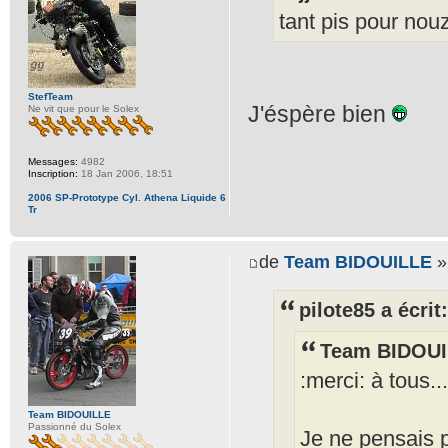
tant pis pour nouz
StefTeam
J'éspère bien
Ne vit que pour le Solex
Messages:
4982
Inscription:
18 Jan 2006, 18:51
2006 SP-Prototype Cyl. Athena Liquide 6
Tr
de
Team BIDOUILLE
»
pilote85 a écrit:
Team BIDOUIL
:merci: à tous...
Team BIDOUILLE
Passionné du Solex
Je ne pensais p