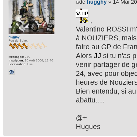
de
hugghy
» 14 Mai 20
,
Valentino ROSSI m'
à NOUZIERS, mais l
hugghy
Fou du Solex
faire au GP de Fra
Alors
JJ
si tu n'as 
Messages:
230
Inscription:
10 Aoû 2006, 12:46
venir partager de 
Localisation:
Usa
24, avec pour objec
heures de Nouziers 
Bien entendu, si au
abattu.....
@+
Hugues