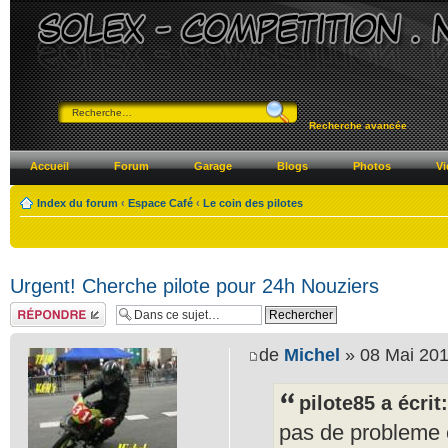
Recherche avancée
Accueil
Forum
Garage
Blogs
Photos
Vi
Index du forum
‹
Espace Café
‹
Le coin des pilotes
Urgent! Cherche pilote pour 24h Nouziers
Répondre
de
Michel
» 08 Mai 201
pilote85 a écrit:
pas de probleme e