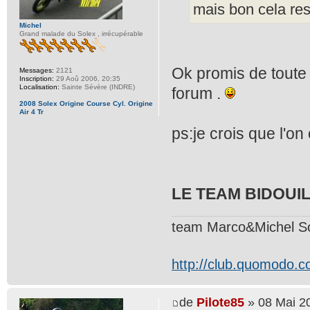
mais bon cela res
Michel
Grand malade du Solex , irrécupérable
Ok promis de toute 
Messages:
2121
Inscription:
29 Aoû 2006, 20:35
Localisation:
Sainte Sévère (INDRE)
forum .
2008 Solex Origine Course Cyl. Origine
Air 4 Tr
ps:je crois que l'on 
LE TEAM BIDOUI
team Marco&Michel S
http://club.quomodo.c
de
Pilote85
» 08 Mai 2