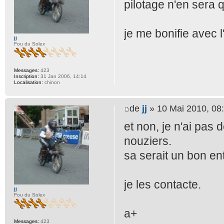
pilotage n'en sera q
je me bonifie avec 
jj
Fou du Solex
Messages:
423
Inscription:
31 Jan 2006, 14:14
Localisation:
chinon
de
jj
» 10 Mai 2010, 08
et non, je n'ai pas
nouziers.
sa serait un bon e
je les contacte.
jj
Fou du Solex
a+
Messages:
423