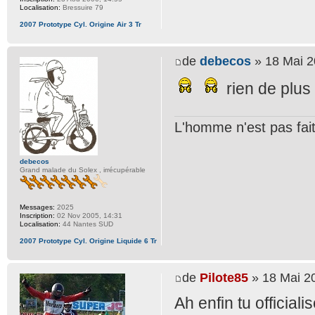
Localisation:
Bressuire 79
2007 Prototype Cyl. Origine Air 3 Tr
de
debecos
» 18 Mai 2
rien de plus
L'homme n'est pas fait 
debecos
Grand malade du Solex , irrécupérable
Messages:
2025
Inscription:
02 Nov 2005, 14:31
Localisation:
44 Nantes SUD
2007 Prototype Cyl. Origine Liquide 6 Tr
de
Pilote85
» 18 Mai 2
Ah enfin tu officiali