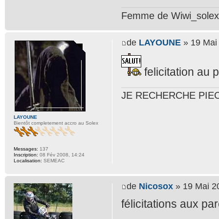
Femme de Wiwi_solex 
de
LAYOUNE
» 19 Mai
felicitation au 
JE RECHERCHE PIE
LAYOUNE
Bientôt completement accro au Solex
Messages:
137
Inscription:
08 Fév 2008, 14:24
Localisation:
SEMEAC
de
Nicosox
» 19 Mai 2
félicitations aux pa