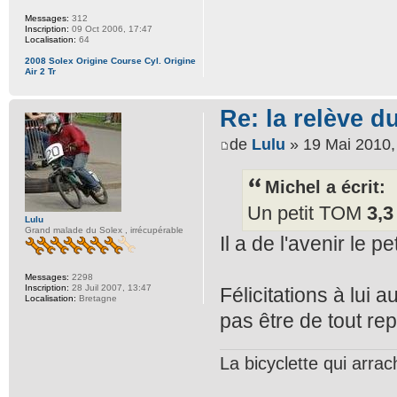
Messages:
312
Inscription:
09 Oct 2006, 17:47
Localisation:
64
2008 Solex Origine Course Cyl. Origine
Air 2 Tr
Re: la relève 
de
Lulu
» 19 Mai 2010,
Michel a écrit:
Un petit TOM
3,
Lulu
Grand malade du Solex , irrécupérable
Il a de l'avenir le pe
Messages:
2298
Inscription:
28 Juil 2007, 13:47
Félicitations à lui 
Localisation:
Bretagne
pas être de tout re
La bicyclette qui arrac