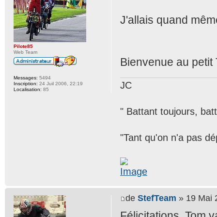
J'allais quand même
Pilote85
Web Team
Bienvenue au petit 
Messages:
5494
JC
Inscription:
24 Juil 2006, 22:19
Localisation:
85
" Battant toujours, bat
"Tant qu'on n'a pas dép
de
StefTeam
» 19 Mai 
Félicitations, Tom 