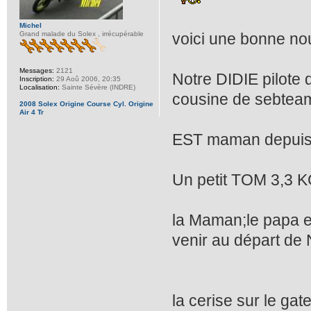
Michel
Grand malade du Solex , irrécupérable
voici une bonne no
Messages:
2121
Notre DIDIE pilote 
Inscription:
29 Aoû 2006, 20:35
Localisation:
Sainte Sévère (INDRE)
cousine de sebtea
2008 Solex Origine Course Cyl. Origine
Air 4 Tr
EST maman depuis 
Un petit TOM 3,3 K
la Maman;le papa et
venir au départ de
la cerise sur le gat