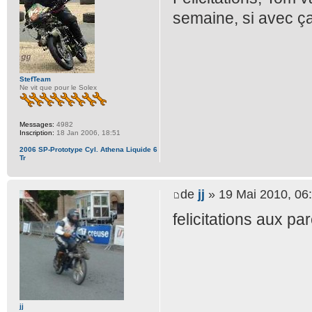
semaine, si avec ça
StefTeam
Ne vit que pour le Solex
Messages:
4982
Inscription:
18 Jan 2006, 18:51
2006 SP-Prototype Cyl. Athena Liquide 6
Tr
de
jj
» 19 Mai 2010, 06
felicitations aux pa
jj