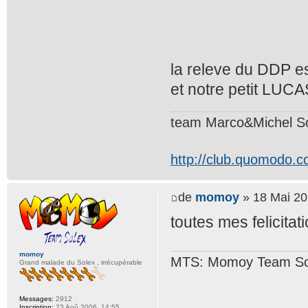
la releve du DDP e
et notre petit LUCA
team Marco&Michel S
http://club.quomodo.c
de
momoy
» 18 Mai 20
toutes mes felicitat
momoy
MTS: Momoy Team So
Grand malade du Solex , irrécupérable
Messages:
2912
Inscription:
23 Aoû 2006, 14:55