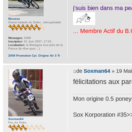
j'suis bien dans ma pea
Nicosox
Grand malade du Solex , irrécupérable
... Membre Actif du B.
Messages:
3368
Inscription:
01 Juin 2007, 17:01
Localisation:
la Bretagne tout près de la
France (le rêve quoi ...)
2008 Promotion Cyl. Origine Air 3 Tr
de
Soxman64
» 19 Mai
félicitations aux pa
Mon origine 0.5 poneys 
Sox Korporation #35>>>
Soxman64
Fou du Solex