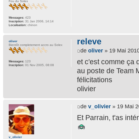
Fou du Solex
Messages:
423
Inscription:
31 Jan 2006, 14:14
Localisation:
chinon
releve
oliver
Bientôt completement accro au Solex
de
oliver
» 19 Mai 2010
et c'est comme ça q
Messages:
123
Inscription:
01 Nov 2005, 08:08
au poste de Team Ma
félicitations
olivier
de
v_olivier
» 19 Mai 2
Et Parrain, t'as inté
v_olivier