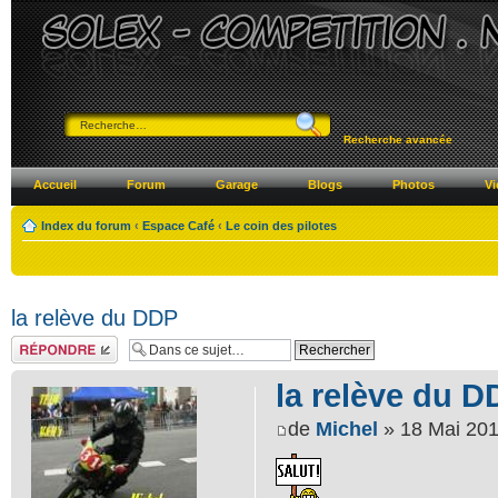
Recherche avancée
Accueil
Forum
Garage
Blogs
Photos
Vi
Index du forum
‹
Espace Café
‹
Le coin des pilotes
la relève du DDP
Répondre
la relève du D
de
Michel
» 18 Mai 201