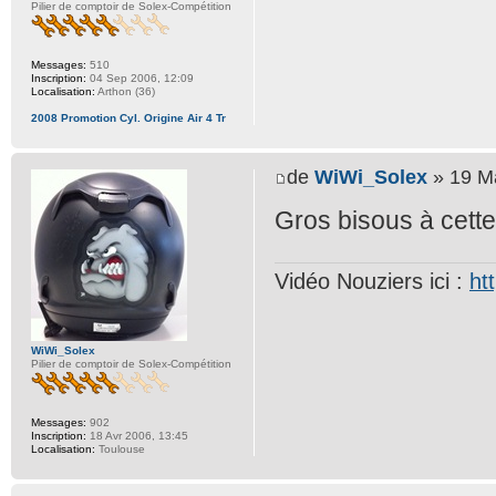
Pilier de comptoir de Solex-Compétition
Messages:
510
Inscription:
04 Sep 2006, 12:09
Localisation:
Arthon (36)
2008 Promotion Cyl. Origine Air 4 Tr
de
WiWi_Solex
» 19 Ma
Gros bisous à cette
Vidéo Nouziers ici :
ht
WiWi_Solex
Pilier de comptoir de Solex-Compétition
Messages:
902
Inscription:
18 Avr 2006, 13:45
Localisation:
Toulouse