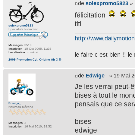
de
solexpromo5823
» 
félicitation
titi
solexpromo5823
Spécialiste Promotion
http://www.dailymotio
Messages:
3510
Inscription:
15 Oct 2005, 11:38
Localisation:
domérat
le faire c est bien !! 
2009 Promotion Cyl. Origine Air 3 Tr
de
Edwige_
» 19 Mai 2
Je les verrai peut-
bises à tout le mond
pensais que ce sera
Edwige_
Nouveau Mécano
bises
Messages:
2
Inscription:
16 Mai 2010, 18:52
edwige