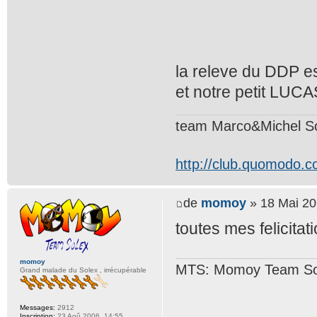
la releve du DDP e
et notre petit LUCA
team Marco&Michel S
http://club.quomodo.c
de
momoy
» 18 Mai 20
toutes mes felicitat
momoy
MTS: Momoy Team So
Grand malade du Solex , irrécupérable
Messages:
2912
Inscription:
23 Aoû 2006, 14:55