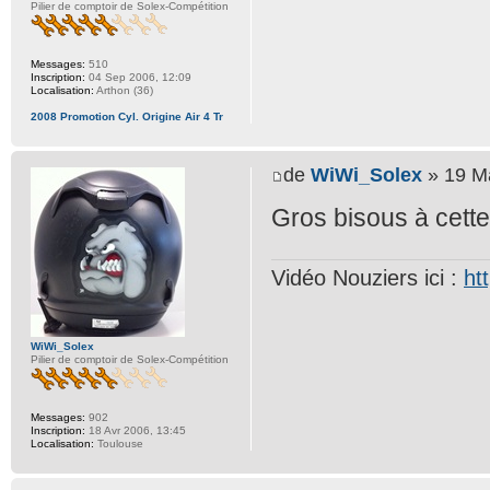
Pilier de comptoir de Solex-Compétition
Messages:
510
Inscription:
04 Sep 2006, 12:09
Localisation:
Arthon (36)
2008 Promotion Cyl. Origine Air 4 Tr
de
WiWi_Solex
» 19 Ma
Gros bisous à cette
Vidéo Nouziers ici :
ht
WiWi_Solex
Pilier de comptoir de Solex-Compétition
Messages:
902
Inscription:
18 Avr 2006, 13:45
Localisation:
Toulouse