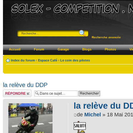
Recherche avancée
Accueil
Forum
Garage
Blogs
Photos
Vi
Index du forum
‹
Espace Café
‹
Le coin des pilotes
la relève du DDP
Répondre
la relève du D
de
Michel
» 18 Mai 201