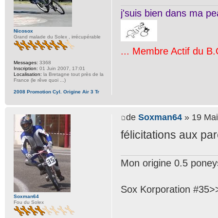
j'suis bien dans ma pea
Nicosox
Grand malade du Solex , irrécupérable
... Membre Actif du B.
Messages:
3368
Inscription:
01 Juin 2007, 17:01
Localisation:
la Bretagne tout près de la
France (le rêve quoi ...)
2008 Promotion Cyl. Origine Air 3 Tr
de
Soxman64
» 19 Mai
félicitations aux pa
Mon origine 0.5 poneys 
Sox Korporation #35>>>
Soxman64
Fou du Solex