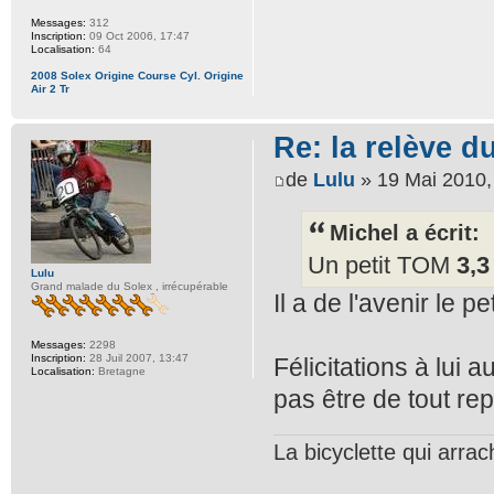
Messages:
312
Inscription:
09 Oct 2006, 17:47
Localisation:
64
2008 Solex Origine Course Cyl. Origine
Air 2 Tr
Re: la relève 
de
Lulu
» 19 Mai 2010,
Michel a écrit:
Un petit TOM
3,
Lulu
Grand malade du Solex , irrécupérable
Il a de l'avenir le pe
Messages:
2298
Inscription:
28 Juil 2007, 13:47
Félicitations à lui 
Localisation:
Bretagne
pas être de tout re
La bicyclette qui arrac