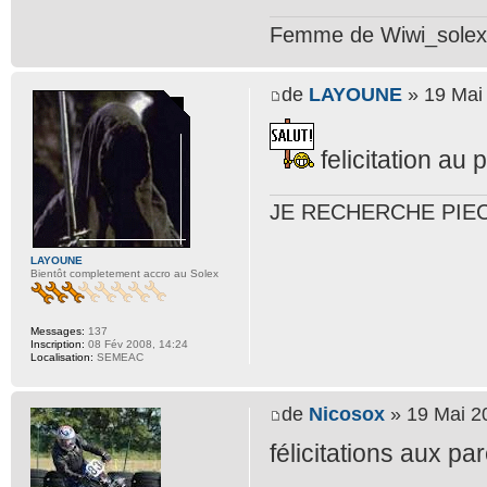
Femme de Wiwi_solex 
de
LAYOUNE
» 19 Mai
felicitation au 
JE RECHERCHE PIE
LAYOUNE
Bientôt completement accro au Solex
Messages:
137
Inscription:
08 Fév 2008, 14:24
Localisation:
SEMEAC
de
Nicosox
» 19 Mai 2
félicitations aux pa