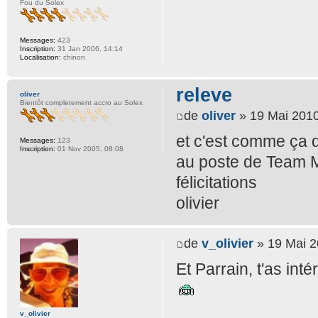
Fou du Solex
Messages:
423
Inscription:
31 Jan 2006, 14:14
Localisation:
chinon
releve
oliver
Bientôt completement accro au Solex
de
oliver
» 19 Mai 2010
et c'est comme ça q
Messages:
123
Inscription:
01 Nov 2005, 08:08
au poste de Team Ma
félicitations
olivier
de
v_olivier
» 19 Mai 2
Et Parrain, t'as inté
v_olivier