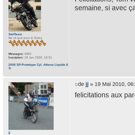
semaine, si avec ça
StefTeam
Ne vit que pour le Solex
Messages:
4982
Inscription:
18 Jan 2006, 18:51
2006 SP-Prototype Cyl. Athena Liquide 6
Tr
de
jj
» 19 Mai 2010, 06
felicitations aux pa
jj