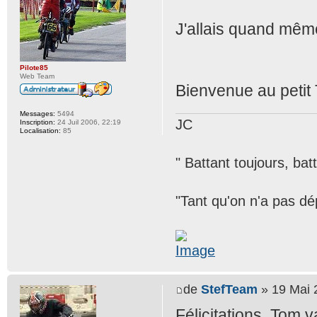
J'allais quand même
Pilote85
Web Team
Bienvenue au petit 
Messages:
5494
JC
Inscription:
24 Juil 2006, 22:19
Localisation:
85
" Battant toujours, bat
"Tant qu'on n'a pas dép
de
StefTeam
» 19 Mai 
Félicitations, Tom 