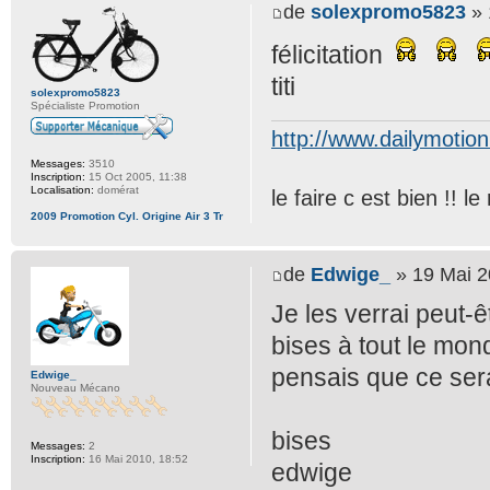
de
solexpromo5823
» 
félicitation
titi
solexpromo5823
Spécialiste Promotion
http://www.dailymotio
Messages:
3510
Inscription:
15 Oct 2005, 11:38
Localisation:
domérat
le faire c est bien !! 
2009 Promotion Cyl. Origine Air 3 Tr
de
Edwige_
» 19 Mai 2
Je les verrai peut-
bises à tout le mond
pensais que ce sera
Edwige_
Nouveau Mécano
bises
Messages:
2
Inscription:
16 Mai 2010, 18:52
edwige