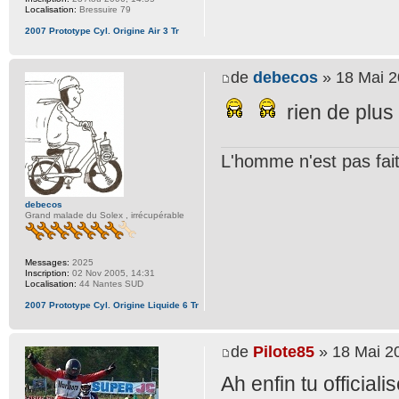
Localisation:
Bressuire 79
2007 Prototype Cyl. Origine Air 3 Tr
de
debecos
» 18 Mai 2
rien de plus
L'homme n'est pas fait 
debecos
Grand malade du Solex , irrécupérable
Messages:
2025
Inscription:
02 Nov 2005, 14:31
Localisation:
44 Nantes SUD
2007 Prototype Cyl. Origine Liquide 6 Tr
de
Pilote85
» 18 Mai 2
Ah enfin tu officiali