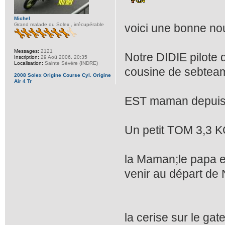
Michel
Grand malade du Solex , irrécupérable
voici une bonne no
Messages:
2121
Notre DIDIE pilote 
Inscription:
29 Aoû 2006, 20:35
Localisation:
Sainte Sévère (INDRE)
cousine de sebtea
2008 Solex Origine Course Cyl. Origine
Air 4 Tr
EST maman depuis 
Un petit TOM 3,3 K
la Maman;le papa et
venir au départ de
la cerise sur le gat