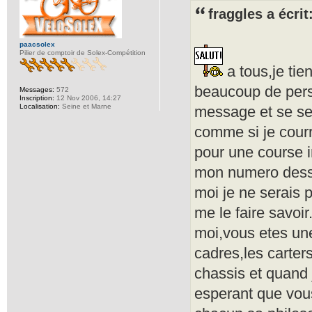
fraggles a écrit
paacsolex
Pilier de comptoir de Solex-Compétition
a tous,je tien
beaucoup de pers
Messages:
572
Inscription:
12 Nov 2006, 14:27
Localisation:
Seine et Marne
message et se sen
comme si je courr
pour une course i
mon numero dessu
moi je ne serais p
me le faire savo
moi,vous etes un
cadres,les carter
chassis et quand 
esperant que vous