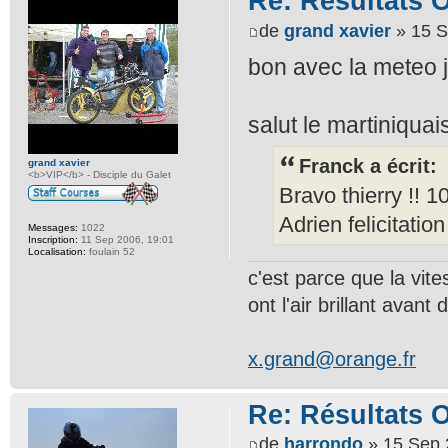
Re: Résultats 
de
grand xavier
» 15 S
bon avec la meteo j
salut le martiniqua
Franck a écrit:
grand xavier
<b>VIP</b> - Disciple du Galet
Bravo thierry !! 1
Adrien felicitation
Messages:
1022
Inscription:
11 Sep 2006, 19:01
Localisation:
foulain 52
c'est parce que la vit
ont l'air brillant avant d
x.grand@orange.fr
Re: Résultats 
de
harrondo
» 15 Sep 