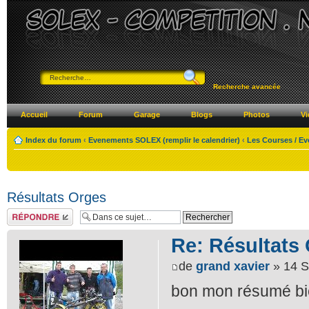
Recherche avancée
Accueil
Forum
Garage
Blogs
Photos
Vi
Index du forum
‹
Evenements SOLEX (remplir le calendrier)
‹
Les Courses / E
Résultats Orges
Répondre
Re: Résultats
de
grand xavier
» 14 S
bon mon résumé bi