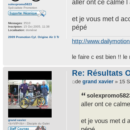
aller ont ce calme l
solexpromo5823
Spécialiste Promotion
et je vous met d ac
Messages:
3510
pépé
Inscription:
15 Oct 2005, 11:38
Localisation:
domérat
2009 Promotion Cyl. Origine Air 3 Tr
http://www.dailymotio
le faire c est bien !! 
Re: Résultats 
de
grand xavier
» 15 S
solexpromo5823
aller ont ce calme
et je vous met d 
grand xavier
<b>VIP</b> - Disciple du Galet
pépé