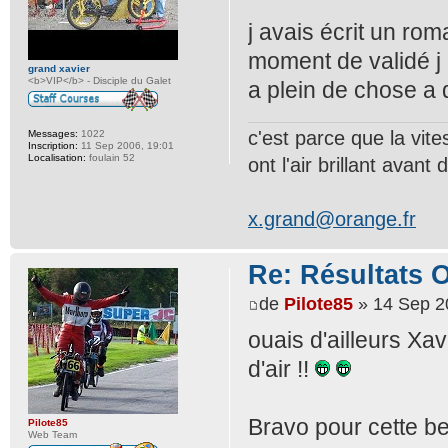
j avais écrit un rom
moment de validé j 
grand xavier
<b>VIP</b> - Disciple du Galet
a plein de chose a 
c'est parce que la vit
Messages:
1022
Inscription:
11 Sep 2006, 19:01
Localisation:
foulain 52
ont l'air brillant avant d
x.grand@orange.fr
Re: Résultats 
de
Pilote85
» 14 Sep 2
ouais d'ailleurs Xa
d'air !!
Bravo pour cette bel
Pilote85
Web Team