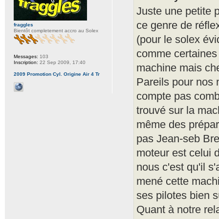
Juste une petite 
ce genre de réfle
fraggles
Bientôt completement accro au Solex
(pour le solex évi
comme certaines 
Messages:
103
Inscription:
22 Sep 2009, 17:40
machine mais ch
2009 Promotion Cyl. Origine Air 4 Tr
Pareils pour nos 
compte pas combie
trouvé sur la ma
même des prépara
pas Jean-seb Brest
moteur est celui 
nous c'est qu'il 
mené cette machine
ses pilotes bien s
Quant à notre rel