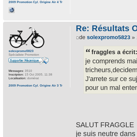
2009 Promotion Cyl. Origine Air 4 Tr
Re: Résultats 
de
solexpromo5823
» 
fraggles a écrit
solexpromo5823
Spécialiste Promotion
je comprends mais
tricheurs,decideme
Messages:
3510
Inscription:
15 Oct 2005, 11:38
J'arrete sur ce su
Localisation:
domérat
2009 Promotion Cyl. Origine Air 3 Tr
pour un mal ente
SALUT FRAGGLE
je suis neutre dans l