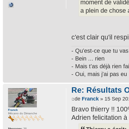
moment de validé 
a plein de chose 
c'est clair qu'il resp
- Qu'est-ce que tu vas
- Bein ... rien
- Mais t'as déjà rien fai
- Oui, mais j'ai pas eu 
Re: Résultats 
de
Franck
» 15 Sep 20
Bravo thierry !! 100
Franck
Mécano du Dimanche
Adrien felicitation à 
Messages:
36