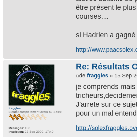
être présent le plu
courses....
si Hadrien a gagné m
http://www.paacsolex
Re: Résultats 
de
fraggles
» 15 Sep 2
je comprends mais j
tricheurs,decidement
J'arrete sur ce suje
fraggles
pour un mal entend
Bientôt completement accro au Solex
http://solexfraggles.o
Messages:
103
Inscription:
22 Sep 2009, 17:40