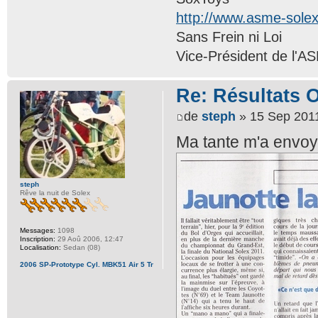
http://www.asme-sole
Sans Frein ni Loi
Vice-Président de l'A
Re: Résultats 
de
steph
» 15 Sep 2011
Ma tante m'a envoyé
steph
Rêve la nuit de Solex
Messages:
1098
Inscription:
29 Aoû 2006, 12:47
Localisation:
Sedan (08)
2006 SP-Prototype Cyl. MBK51 Air 5 Tr