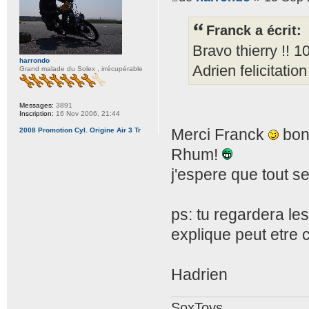
Franck a écrit:
Bravo thierry !! 1
harrondo
Adrien felicitation
Grand malade du Solex , irrécupérable
Messages:
3891
Inscription:
16 Nov 2006, 21:44
Merci Franck
bon 
2008 Promotion Cyl. Origine Air 3 Tr
Rhum!
j'espere que tout s
ps: tu regardera le
explique peut etre 
Hadrien
SoxToys