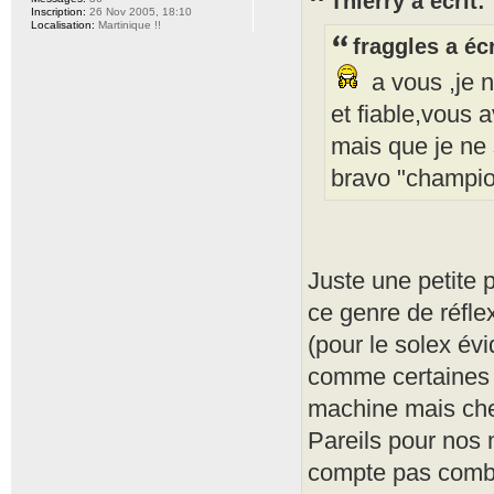
Thierry a écrit:
Inscription:
26 Nov 2005, 18:10
Localisation:
Martinique !!
fraggles a écr
a vous ,je n
et fiable,vous 
mais que je ne 
bravo "champion
Juste une petite 
ce genre de réfle
(pour le solex évi
comme certaines 
machine mais ch
Pareils pour nos 
compte pas combie