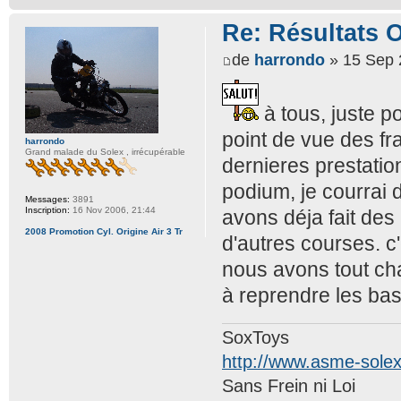
Re: Résultats 
de
harrondo
» 15 Sep 
à tous, juste po
point de vue des fr
harrondo
Grand malade du Solex , irrécupérable
dernieres prestatio
podium, je courrai 
Messages:
3891
Inscription:
16 Nov 2006, 21:44
avons déja fait de
2008 Promotion Cyl. Origine Air 3 Tr
d'autres courses. c
nous avons tout ch
à reprendre les bas
SoxToys
http://www.asme-sole
Sans Frein ni Loi