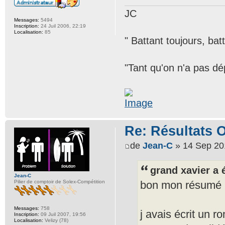
JC
Messages:
5494
Inscription:
24 Juil 2006, 22:19
Localisation:
85
" Battant toujours, bat
"Tant qu'on n'a pas dép
Re: Résultats 
de
Jean-C
» 14 Sep 20
grand xavier a é
Jean-C
bon mon résumé 
Pilier de comptoir de Solex-Compétition
Messages:
758
j avais écrit un r
Inscription:
09 Juil 2007, 19:56
Localisation:
Velizy (78)